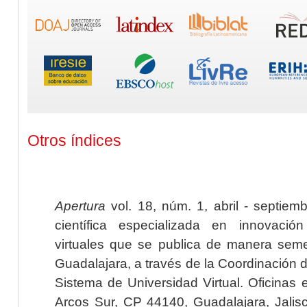
Otros índices
Apertura
vol. 18, núm. 1, abril - septiem
científica especializada en innovaci
virtuales que se publica de manera seme
Guadalajara, a través de la Coordinación 
Sistema de Universidad Virtual. Oficinas 
Arcos Sur, CP 44140, Guadalajara, Jalisc