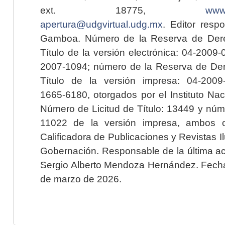
ext. 18775,
www.
apertura@udgvirtual.udg.mx
. Editor resp
Gamboa. Número de la Reserva de Dere
Título de la versión electrónica: 04-200
2007-1094; número de la Reserva de Der
Título de la versión impresa: 04-200
1665-6180, otorgados por el Instituto Nac
Número de Licitud de Título: 13449 y núme
11022 de la versión impresa, ambos o
Calificadora de Publicaciones y Revistas I
Gobernación. Responsable de la última ac
Sergio Alberto Mendoza Hernández. Fecha 
de marzo de 2026.