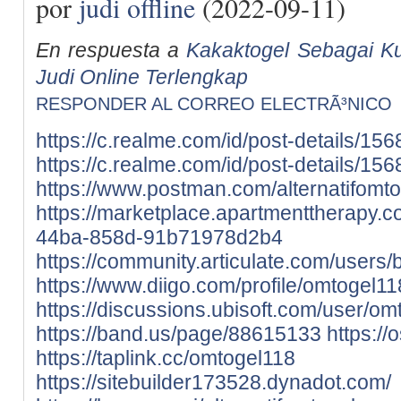
por
judi offline
(2022-09-11)
En respuesta a
Kakaktogel Sebagai 
Judi Online Terlengkap
RESPONDER AL CORREO ELECTRÃ³NICO
https://c.realme.com/id/post-details/
https://c.realme.com/id/post-details/
https://www.postman.com/alternatifomto
https://marketplace.apartmenttherapy.
44ba-858d-91b71978d2b4
https://community.articulate.com/user
https://www.diigo.com/profile/omtogel11
https://discussions.ubisoft.com/user/
https://band.us/page/88615133
https://o
https://taplink.cc/omtogel118
https://sitebuilder173528.dynadot.com/