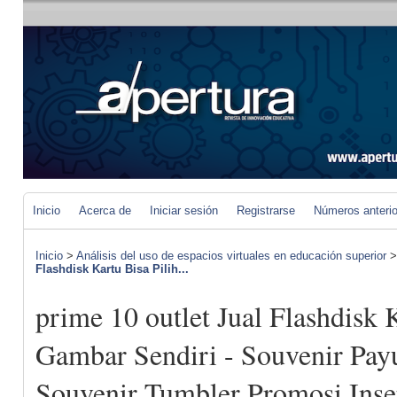
Inicio
Acerca de
Iniciar sesión
Registrarse
Números anteri
Inicio
>
Análisis del uso de espacios virtuales en educación superior
Flashdisk Kartu Bisa Pilih...
prime 10 outlet Jual Flashdisk 
Gambar Sendiri - Souvenir Pay
Souvenir Tumbler Promosi Inser