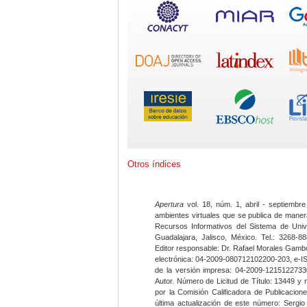
Otros índices
Apertura
vol. 18, núm. 1, abril - septiembre
ambientes virtuales que se publica de maner
Recursos Informativos del Sistema de Univ
Guadalajara, Jalisco, México. Tel.: 3268-8
Editor responsable: Dr. Rafael Morales Gambo
electrónica: 04-2009-080712102200-203, e-I
de la versión impresa: 04-2009-12151227330
Autor. Número de Licitud de Título: 13449 y
por la Comisión Calificadora de Publicacio
última actualización de este número: Sergi