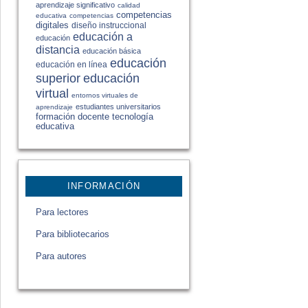
aprendizaje significativo
calidad
competencias
educativa
competencias
digitales
diseño instruccional
educación a
educación
distancia
educación básica
educación
educación en línea
educación
superior
virtual
entornos virtuales de
estudiantes universitarios
aprendizaje
formación docente
tecnología
educativa
INFORMACIÓN
Para lectores
Para bibliotecarios
Para autores