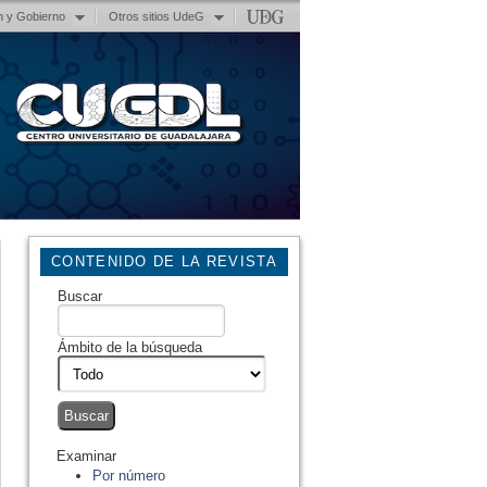
n y Gobierno
Otros sitios UdeG
CONTENIDO DE LA REVISTA
Buscar
Ámbito de la búsqueda
Examinar
Por número