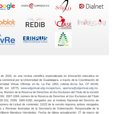
 de 2026, es una revista científica especializada en innovación educativa en
a semestral por la Universidad de Guadalajara, a través de la Coordinación de
ersidad Virtual. Oficinas en Av. La Paz 2453, colonia Arcos Sur, CP 44140,
888, ext. 18775,
www.udgvirtual.udg.mx/apertura
,
apertura@udgvirtual.udg.mx
.
a. Número de la Reserva de Derechos al Uso Exclusivo del Título de la versión
SSN: 2007-1094; número de la Reserva de Derechos al Uso Exclusivo del Título
0-102, ISSN: 1665-6180, otorgados por el Instituto Nacional del Derecho de
 número de Licitud de contenido: 11022 de la versión impresa, ambos otorgados
nes y Revistas Ilustradas de la Secretaría de Gobernación. Responsable de la
o Alberto Mendoza Hernández. Fecha de última actualización: 27 de marzo de