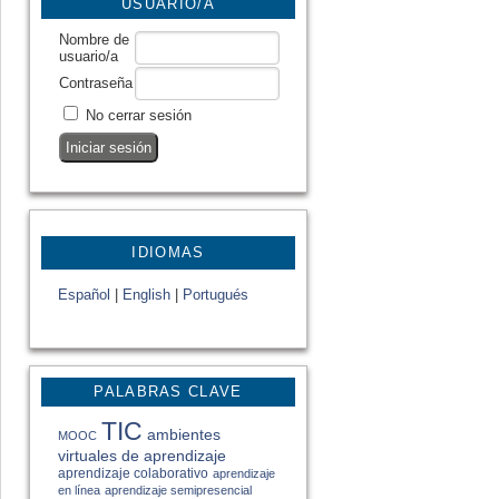
USUARIO/A
Nombre de
usuario/a
Contraseña
No cerrar sesión
IDIOMAS
Español
|
English
|
Portugués
PALABRAS CLAVE
TIC
ambientes
MOOC
virtuales de aprendizaje
aprendizaje colaborativo
aprendizaje
en línea
aprendizaje semipresencial