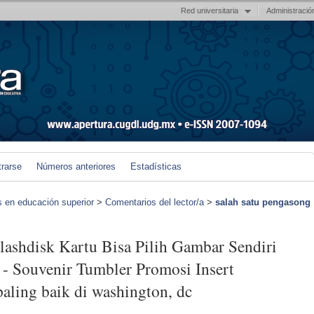
Red universitaria
Administració
trarse
Números anteriores
Estadísticas
s en educación superior
>
Comentarios del lector/a
>
salah satu pengasong
Flashdisk Kartu Bisa Pilih Gambar Sendiri
 - Souvenir Tumbler Promosi Insert
aling baik di washington, dc