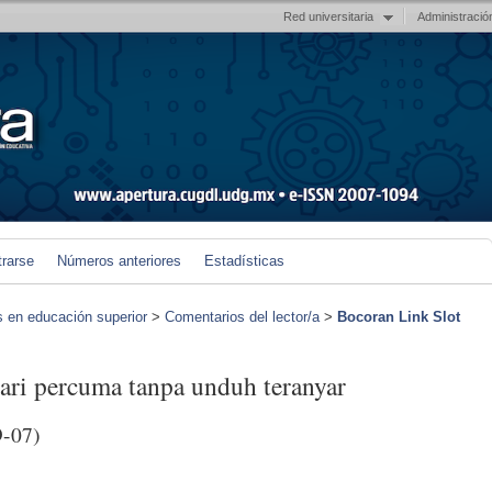
Red universitaria
Administració
trarse
Números anteriores
Estadísticas
s en educación superior
>
Comentarios del lector/a
>
Bocoran Link Slot
ari percuma tanpa unduh teranyar
-07)