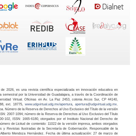
 de 2026, es una revista científica especializada en innovación educativa en
a semestral por la Universidad de Guadalajara, a través de la Coordinación de
ersidad Virtual. Oficinas en Av. La Paz 2453, colonia Arcos Sur, CP 44140,
888, ext. 18775,
www.udgvirtual.udg.mx/apertura
,
apertura@udgvirtual.udg.mx
.
a. Número de la Reserva de Derechos al Uso Exclusivo del Título de la versión
SSN: 2007-1094; número de la Reserva de Derechos al Uso Exclusivo del Título
0-102, ISSN: 1665-6180, otorgados por el Instituto Nacional del Derecho de
 número de Licitud de contenido: 11022 de la versión impresa, ambos otorgados
nes y Revistas Ilustradas de la Secretaría de Gobernación. Responsable de la
o Alberto Mendoza Hernández. Fecha de última actualización: 27 de marzo de