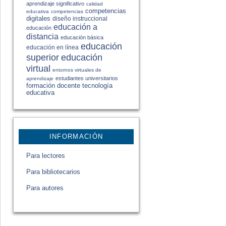
aprendizaje significativo
calidad
competencias
educativa
competencias
digitales
diseño instruccional
educación a
educación
distancia
educación básica
educación
educación en línea
educación
superior
virtual
entornos virtuales de
estudiantes universitarios
aprendizaje
formación docente
tecnología
educativa
INFORMACIÓN
Para lectores
Para bibliotecarios
Para autores