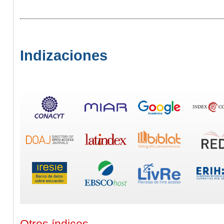
Indizaciones
Otros índices