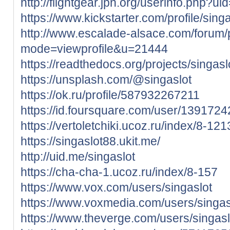
http://flightgear.jpn.org/userinfo.php?u
https://www.kickstarter.com/profile/sing
http://www.escalade-alsace.com/forum/p
mode=viewprofile&u=21444
https://readthedocs.org/projects/singasl
https://unsplash.com/@singaslot
https://ok.ru/profile/587932267211
https://id.foursquare.com/user/139172
https://vertoletchiki.ucoz.ru/index/8-121
https://singaslot88.ukit.me/
http://uid.me/singaslot
https://cha-cha-1.ucoz.ru/index/8-157
https://www.vox.com/users/singaslot
https://www.voxmedia.com/users/singas
https://www.theverge.com/users/singasl