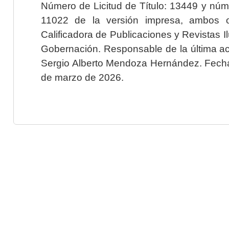
Número de Licitud de Título: 13449 y núme
11022 de la versión impresa, ambos o
Calificadora de Publicaciones y Revistas I
Gobernación. Responsable de la última ac
Sergio Alberto Mendoza Hernández. Fecha 
de marzo de 2026.