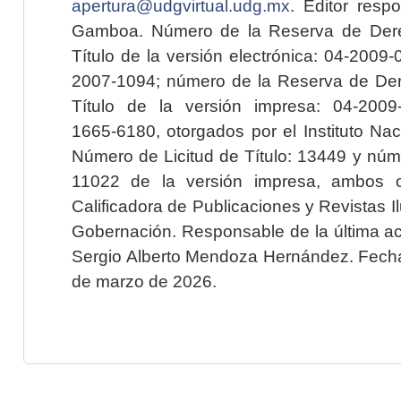
apertura@udgvirtual.udg.mx
. Editor resp
Gamboa. Número de la Reserva de Dere
Título de la versión electrónica: 04-200
2007-1094; número de la Reserva de Der
Título de la versión impresa: 04-200
1665-6180, otorgados por el Instituto Nac
Número de Licitud de Título: 13449 y núme
11022 de la versión impresa, ambos o
Calificadora de Publicaciones y Revistas I
Gobernación. Responsable de la última ac
Sergio Alberto Mendoza Hernández. Fecha 
de marzo de 2026.