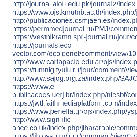
http://journal.aiou.edu.pk/journal2/in
https://www.ojs.kmutnb.ac.th/index.ph
http://publicaciones.csmjaen.es/index
https://permmedjournal.ru/PMJ/commen
https://vestnikramn.spr-journal.ru/jou
https://journals.eco-
vector.com/ecolgenet/comment/view/1
http://www.cartapacio.edu.ar/ojs/index
https://tumnig.tyuiu.ru/jour/comment/vi
http://www.sajog.org.za/index.php/SA
https://www.e-
publicacoes.uerj.br/index.php/niesbf/
https://jwtl.faithmediaplatform.com/i
https://www.penelfa.gr/ojs/index.php/y
http://www.sign-ific-
ance.co.uk/index.php/jihararabic/comm
https://lib.ossn.ru/jour/comment/view/3