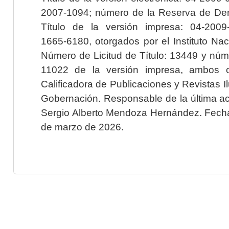
2007-1094; número de la Reserva de Der
Título de la versión impresa: 04-200
1665-6180, otorgados por el Instituto Nac
Número de Licitud de Título: 13449 y núme
11022 de la versión impresa, ambos o
Calificadora de Publicaciones y Revistas I
Gobernación. Responsable de la última ac
Sergio Alberto Mendoza Hernández. Fecha 
de marzo de 2026.