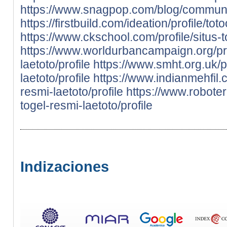
https://www.snagpop.com/blog/community
https://firstbuild.com/ideation/profile/tot
https://www.ckschool.com/profile/situs-t
https://www.worldurbancampaign.org/prof
laetoto/profile
https://www.smht.org.uk/pr
laetoto/profile
https://www.indianmehfil.co
resmi-laetoto/profile
https://www.roboteri
togel-resmi-laetoto/profile
Indizaciones