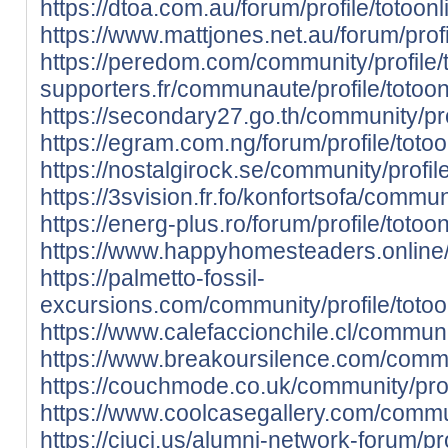
https://dtoa.com.au/forum/profile/totoonl
https://www.mattjones.net.au/forum/profi
https://peredom.com/community/profile/t
supporters.fr/communaute/profile/totoon
https://secondary27.go.th/community/prof
https://egram.com.ng/forum/profile/totoo
https://nostalgirock.se/community/profile
https://3svision.fr.fo/konfortsofa/communi
https://energ-plus.ro/forum/profile/totoon
https://www.happyhomesteaders.online/c
https://palmetto-fossil-
excursions.com/community/profile/totoo
https://www.calefaccionchile.cl/communit
https://www.breakoursilence.com/communi
https://couchmode.co.uk/community/profi
https://www.coolcasegallery.com/communi
https://ciuci.us/alumni-network-forum/pro