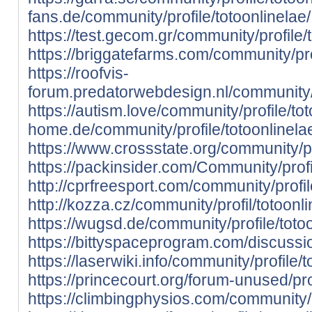
fans.de/community/profile/totoonlinelae/
https://test.gecom.gr/community/profile/
https://briggatefarms.com/community/pro
https://roofvis-
forum.predatorwebdesign.nl/community/p
https://autism.love/community/profile/tot
home.de/community/profile/totoonlinela
https://www.crossstate.org/community/pro
https://packinsider.com/Community/profil
http://cprfreesport.com/community/profil
http://kozza.cz/community/profil/totoonli
https://wugsd.de/community/profile/totoo
https://bittyspaceprogram.com/discussion
https://laserwiki.info/community/profile/t
https://princecourt.org/forum-unused/prof
https://climbingphysios.com/community/p