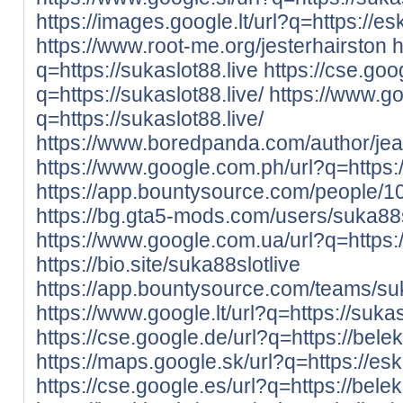
https://images.google.lt/url?q=https://es
https://www.root-me.org/jesterhairston
h
q=https://sukaslot88.live
https://cse.goo
q=https://sukaslot88.live/
https://www.go
q=https://sukaslot88.live/
https://www.boredpanda.com/author/jea
https://www.google.com.ph/url?q=https:/
https://app.bountysource.com/people/1
https://bg.gta5-mods.com/users/suka88s
https://www.google.com.ua/url?q=https:/
https://bio.site/suka88slotlive
https://app.bountysource.com/teams/suk
https://www.google.lt/url?q=https://sukas
https://cse.google.de/url?q=https://belek
https://maps.google.sk/url?q=https://esk
https://cse.google.es/url?q=https://belek