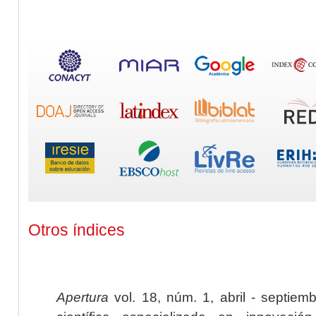
Otros índices
Apertura
vol. 18, núm. 1, abril - septiem