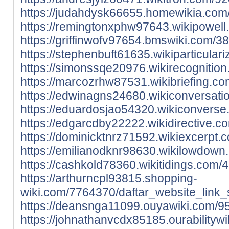
https://judahdysk66655.homewikia.com
https://remingtonxphw97643.wikipowell
https://griffinwofv97654.bmswiki.com/3
https://stephenbuft61635.wikiparticula
https://simonssqe20976.wikirecogniti
https://marcozrhw87531.wikibriefing.c
https://edwinagns24680.wikiconversat
https://eduardosjao54320.wikiconvers
https://edgarcdby22222.wikidirective.
https://dominicktnrz71592.wikiexcerpt
https://emilianodknr98630.wikilowdow
https://cashkold78360.wikitidings.com
https://arthurncpl93815.shopping-
wiki.com/7764370/daftar_website_link_
https://deansnga11099.ouyawiki.com/9
https://johnathanvcdx85185.ourability