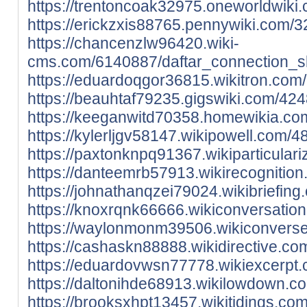
https://trentoncoak32975.oneworldwiki
https://erickzxis88765.pennywiki.com/
https://chancenzlw96420.wiki-
cms.com/6140887/daftar_connection_sl
https://eduardoqgor36815.wikitron.com
https://beauhtaf79235.gigswiki.com/42
https://keeganwitd70358.homewikia.co
https://kylerljgv58147.wikipowell.com/
https://paxtonknpq91367.wikiparticula
https://danteemrb57913.wikirecognitio
https://johnathanqzei79024.wikibriefi
https://knoxrqnk66666.wikiconversati
https://waylonmonm39506.wikiconverse
https://cashaskn88888.wikidirective.c
https://eduardovwsn77778.wikiexcerpt.
https://daltonihde68913.wikilowdown.c
https://brooksxhpt13457.wikitidings.