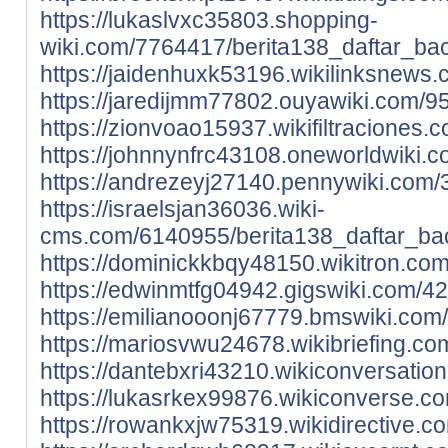
https://lukaslvxc35803.shopping-
wiki.com/7764417/berita138_daftar_bac
https://jaidenhuxk53196.wikilinksnews
https://jaredijmm77802.ouyawiki.com/9
https://zionvoao15937.wikifiltracione
https://johnnynfrc43108.oneworldwiki.
https://andrezeyj27140.pennywiki.com
https://israelsjan36036.wiki-
cms.com/6140955/berita138_daftar_ba
https://dominickkbqy48150.wikitron.c
https://edwinmtfg04942.gigswiki.com/4
https://emilianooonj67779.bmswiki.co
https://mariosvwu24678.wikibriefing.c
https://dantebxri43210.wikiconversati
https://lukasrkex99876.wikiconverse.c
https://rowankxjw75319.wikidirective.