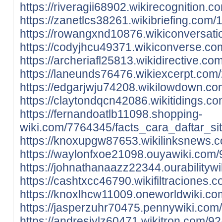
https://riveragii68902.wikirecognition.
https://zanetlcs38261.wikibriefing.com
https://rowangxnd10876.wikiconversati
https://codyjhcu49371.wikiconverse.co
https://archeriafl25813.wikidirective.c
https://laneunds76476.wikiexcerpt.com
https://edgarjwju74208.wikilowdown.co
https://claytondqcn42086.wikitidings.c
https://fernandoatlb11098.shopping-
wiki.com/7764345/facts_cara_daftar_sit
https://knoxupgw87653.wikilinksnews.c
https://waylonfxoe21098.ouyawiki.com/9
https://johnathanaazz22344.ourabilityw
https://cashtxcc46790.wikifiltraciones
https://knoxlhcw11009.oneworldwiki.co
https://jasperzuhr70475.pennywiki.com/
https://andresjylz60471.wikitron.com/9