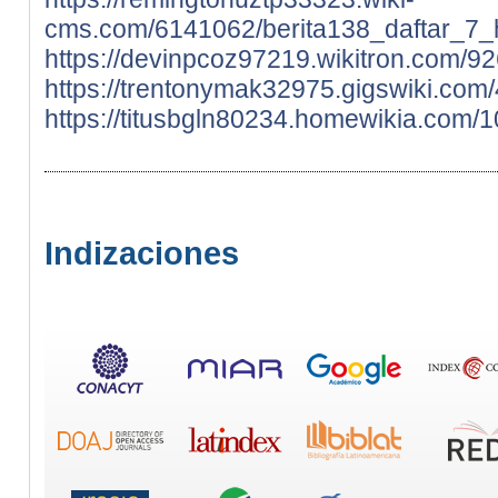
cms.com/6141062/berita138_daftar_7_h
https://devinpcoz97219.wikitron.com/9
https://trentonymak32975.gigswiki.com
https://titusbgln80234.homewikia.com
Indizaciones