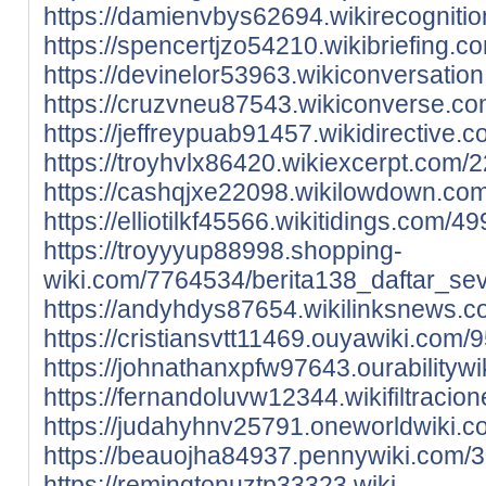
https://damienvbys62694.wikirecogniti
https://spencertjzo54210.wikibriefing
https://devinelor53963.wikiconversati
https://cruzvneu87543.wikiconverse.co
https://jeffreypuab91457.wikidirective
https://troyhvlx86420.wikiexcerpt.com
https://cashqjxe22098.wikilowdown.co
https://elliotilkf45566.wikitidings.co
https://troyyyup88998.shopping-
wiki.com/7764534/berita138_daftar_sev
https://andyhdys87654.wikilinksnews.
https://cristiansvtt11469.ouyawiki.co
https://johnathanxpfw97643.ourability
https://fernandoluvw12344.wikifiltraci
https://judahyhnv25791.oneworldwiki.c
https://beauojha84937.pennywiki.com/
https://remingtonuztp33323.wiki-