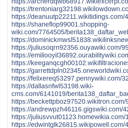
https://archerdqwb68917.wikiexcerpt.c
https://trentoniarg32198.wikilowdown.
https://deanuutp22211.wikitidings.com
https://shaneflop99001.shopping-
wiki.com/7764505/berita138_daftar_we
https://dominickmwsl51838.wikilinksn
https://juliusoqrn92356.ouyawiki.com/
https://emiliooyil36892.ourabilitywiki
https://keeganqcgh00102.wikifiltracio
https://garrettdpln02345.oneworldwiki
https://felixereq53297.pennywiki.com/
https://dallasnfwl53198.wiki-
cms.com/6141019/berita138_daftar_ba
https://beckettpboz97520.wikitron.com
https://andrewpzh46116.gigswiki.com/
https://juliusvvut01123.homewikia.com
https://edwintglk26815.wikipowell.com