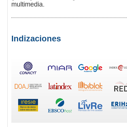
multimedia.
Indizaciones