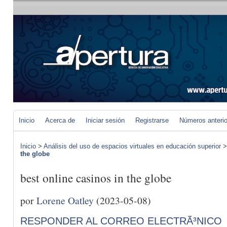
Inicio
Acerca de
Iniciar sesión
Registrarse
Números anteri
Inicio
>
Análisis del uso de espacios virtuales en educación superior
the globe
best online casinos in the globe
por
Lorene Oatley
(2023-05-08)
RESPONDER AL CORREO ELECTRÃ³NICO