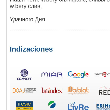
w.bery слив,
Удачного Дня
Indizaciones