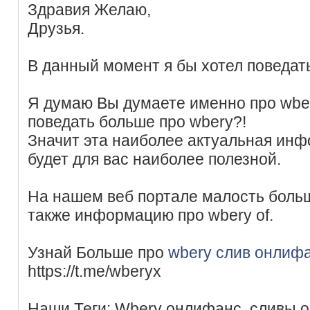
Здравия Желаю,
Друзья.
В данный момент я бы хотел поведат
Я думаю Вы думаете именно про wbe
поведать больше про wbery?!
Значит эта наиболее актуальная инф
будет для вас наиболее полезной.
На нашем веб портале малость боль
также информацию про wbery of.
Узнай Больше про
wbery слив онлиф
https://t.me/wberyx
Наши Теги: Wbery онлифанс, сливы о