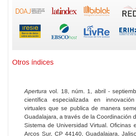
Otros índices
Apertura
vol. 18, núm. 1, abril - septiem
científica especializada en innovaci
virtuales que se publica de manera seme
Guadalajara, a través de la Coordinación 
Sistema de Universidad Virtual. Oficinas 
Arcos Sur, CP 44140, Guadalajara, Jalisc