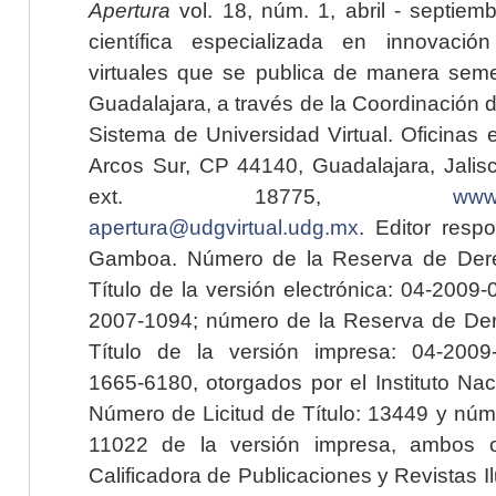
Apertura
vol. 18, núm. 1, abril - septiem
científica especializada en innovaci
virtuales que se publica de manera seme
Guadalajara, a través de la Coordinación 
Sistema de Universidad Virtual. Oficinas 
Arcos Sur, CP 44140, Guadalajara, Jalisc
ext. 18775,
www.
apertura@udgvirtual.udg.mx
. Editor resp
Gamboa. Número de la Reserva de Dere
Título de la versión electrónica: 04-200
2007-1094; número de la Reserva de Der
Título de la versión impresa: 04-200
1665-6180, otorgados por el Instituto Nac
Número de Licitud de Título: 13449 y núme
11022 de la versión impresa, ambos o
Calificadora de Publicaciones y Revistas I