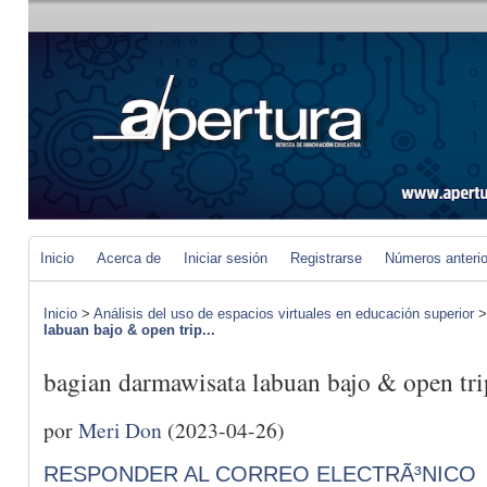
Inicio
Acerca de
Iniciar sesión
Registrarse
Números anteri
Inicio
>
Análisis del uso de espacios virtuales en educación superior
labuan bajo & open trip...
bagian darmawisata labuan bajo & open tri
por
Meri Don
(2023-04-26)
RESPONDER AL CORREO ELECTRÃ³NICO