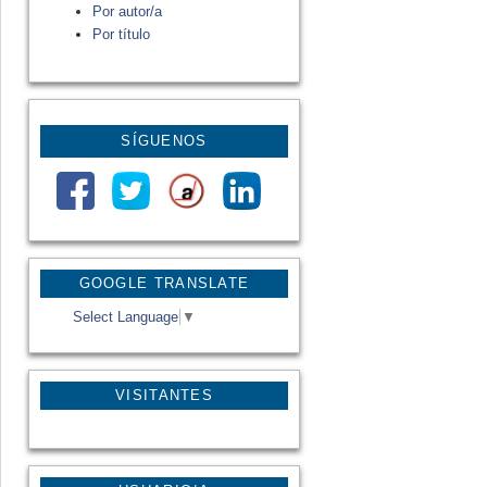
Por autor/a
Por título
SÍGUENOS
GOOGLE TRANSLATE
Select Language
▼
VISITANTES