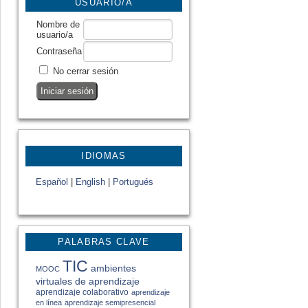
USUARIO/A
Nombre de
usuario/a
Contraseña
No cerrar sesión
IDIOMAS
Español
|
English
|
Portugués
PALABRAS CLAVE
TIC
ambientes
MOOC
virtuales de aprendizaje
aprendizaje colaborativo
aprendizaje
en línea
aprendizaje semipresencial