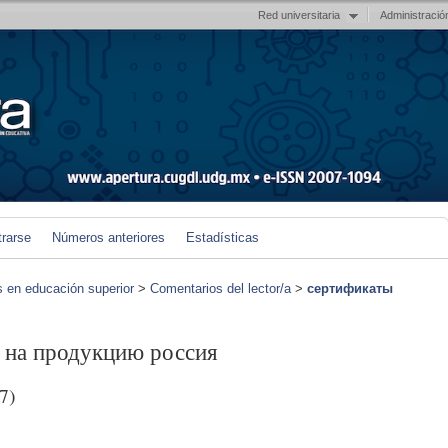
Red universitaria
Administració
trarse
Números anteriores
Estadísticas
s en educación superior
>
Comentarios del lector/a
>
сертификаты
 на продукцию россия
7)