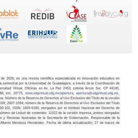
 de 2026, es una revista científica especializada en innovación educativa en
a semestral por la Universidad de Guadalajara, a través de la Coordinación de
ersidad Virtual. Oficinas en Av. La Paz 2453, colonia Arcos Sur, CP 44140,
888, ext. 18775,
www.udgvirtual.udg.mx/apertura
,
apertura@udgvirtual.udg.mx
.
a. Número de la Reserva de Derechos al Uso Exclusivo del Título de la versión
SSN: 2007-1094; número de la Reserva de Derechos al Uso Exclusivo del Título
0-102, ISSN: 1665-6180, otorgados por el Instituto Nacional del Derecho de
 número de Licitud de contenido: 11022 de la versión impresa, ambos otorgados
nes y Revistas Ilustradas de la Secretaría de Gobernación. Responsable de la
o Alberto Mendoza Hernández. Fecha de última actualización: 27 de marzo de