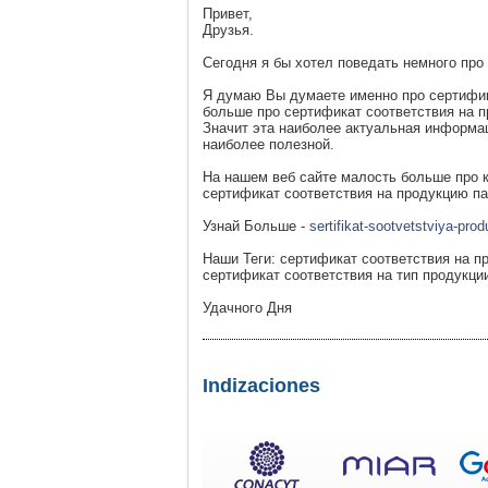
Привет,
Друзья.
Сегодня я бы хотел поведать немного про
Я думаю Вы думаете именно про сертифик
больше про сертификат соответствия на 
Значит эта наиболее актуальная информац
наиболее полезной.
На нашем веб сайте малость больше про 
сертификат соответствия на продукцию па
Узнай Больше -
sertifikat-sootvetstviya-prod
Наши Теги: сертификат соответствия на п
сертификат соответствия на тип продукци
Удачного Дня
Indizaciones