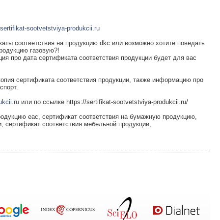
sertifikat-sootvetstviya-produkcii.ru
аты соответствия на продукцию dkc или возможно хотите поведать
продукцию газовую?!
ия про дата сертификата соответствия продукции будет для вас
копия сертификата соответствия продукции, также информацию про
спорт.
ukcii.ru
или по ссылке https://sertifikat-sootvetstviya-produkcii.ru/
родукцию еас, сертификат соответствия на бумажную продукцию,
и, сертификат соответствия мебельной продукции,