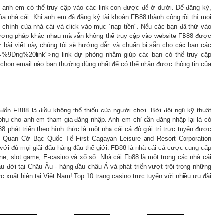
, anh em có thể truy cập vào các link con được để ở dưới. Để đăng ký,
của nhà cái. Khi anh em đã đăng ký tài khoản FB88 thành công rồi thì mọi
n chính của nhà cái và click vào mục "nạp tiền". Nếu các bạn đã thử vào
ương pháp khác nhau mà vẫn không thể truy cập vào website FB88 được
ở bài viết này chúng tôi sẽ hướng dẫn và chuẩn bị sẵn cho các bạn các
?q=%9Dng%20link">ng link dự phòng nhằm giúp các bạn có thể truy cập
chọn email nào bạn thường dùng nhất để có thể nhận được thông tin của
 đến FB88 là điều không thể thiếu của người chơi. Bởi đội ngũ kỹ thuật
phụ cho anh em tham gia đăng nhập. Anh em chỉ cần đăng nhập lại là có
phát triển theo hình thức là một nhà cái cá độ giải trí trực tuyến được
ơ Quan Cờ Bạc Quốc Tế First Cagayan Leisure and Resort Corporation
với đủ mọi giải đấu hàng đầu thế giới. FB88 là nhà cái cá cược cung cấp
ne, slot game, E-casino và xổ số. Nhà cái Fb88 là một trong các nhà cái
âu đời tại Châu Âu - hàng đầu châu Á và phát triển vượt trội trong những
ức xuất hiện tại Việt Nam! Top 10 trang casino trực tuyến với nhiều ưu đãi