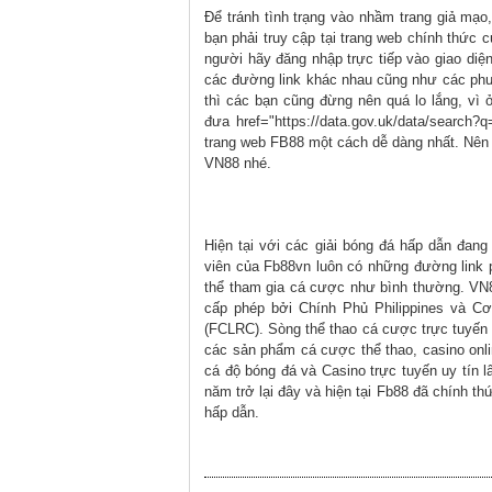
Để tránh tình trạng vào nhầm trang giả mạo
bạn phải truy cập tại trang web chính thức 
người hãy đăng nhập trực tiếp vào giao diệ
các đường link khác nhau cũng như các ph
thì các bạn cũng đừng nên quá lo lắng, vì 
đưa href="https://data.gov.uk/data/search
trang web FB88 một cách dễ dàng nhất. Nên 
VN88 nhé.
Hiện tại với các giải bóng đá hấp dẫn đang
viên của Fb88vn luôn có những đường link 
thể tham gia cá cược như bình thường. VN88 
cấp phép bởi Chính Phủ Philippines và C
(FCLRC). Sòng thể thao cá cược trực tuyến 
các sản phẩm cá cược thể thao, casino onli
cá độ bóng đá và Casino trực tuyến uy tín l
năm trở lại đây và hiện tại Fb88 đã chính th
hấp dẫn.