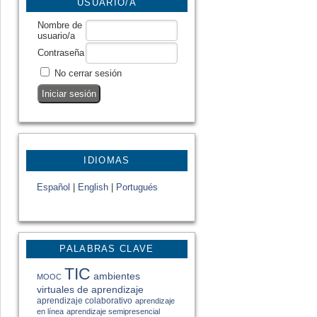
USUARIO/A
Nombre de
usuario/a
Contraseña
No cerrar sesión
IDIOMAS
Español
|
English
|
Portugués
PALABRAS CLAVE
TIC
ambientes
MOOC
virtuales de aprendizaje
aprendizaje colaborativo
aprendizaje
en línea
aprendizaje semipresencial