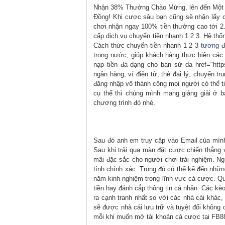
Nhận 38% Thưởng Chào Mừng, lên đến Một 
Đồng! Khi cược sâu bạn cũng sẽ nhận lấy c
chơi nhận ngay 100% tiền thưởng cao tới 2.
cấp dịch vụ chuyển tiền nhanh 1 2 3. Hệ th
Cách thức chuyển tiền nhanh 1 2 3
tương
đ
trong nước, giúp khách hàng thực hiện các
nạp tiền đa dạng cho bạn sử da href="http
ngân hàng, ví điện tử, thẻ đại lý, chuyển 
đăng nhập vô thành công mọi người có thể 
cụ thể thì chúng mình mang giảng giải ở bà
chương trình đó nhé.
Sau đó anh em truy cập vào Email của mình
Sau khi trải qua màn đặt cược chiến thắng 
mãi đặc sắc cho người chơi trải nghiệm. N
tính chính xác. Trong đó có thể kể đến nhữ
năm kinh nghiệm trong lĩnh vực cá cược. Q
tiền hay đánh cắp thông tin cá nhân. Các k
ra cạnh tranh nhất so với các nhà cái khác,
sẽ được nhà cái lưu trữ và tuyệt đối không
mỗi khi muốn mở tài khoản cá cược tại FB8