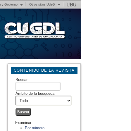
n y Gobierno
Otros sitios UdeG
CONTENIDO DE LA REVISTA
Buscar
Ámbito de la búsqueda
Examinar
Por número