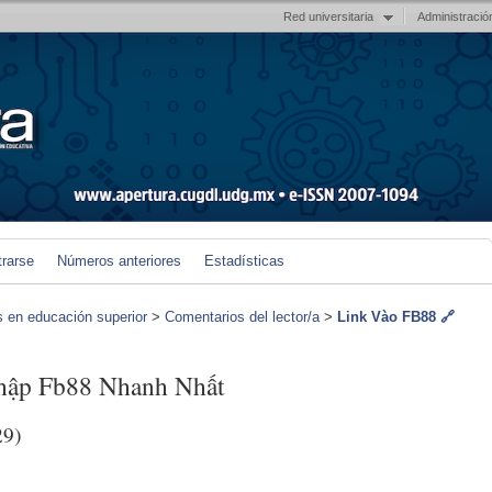
Red universitaria
Administració
trarse
Números anteriores
Estadísticas
s en educación superior
>
Comentarios del lector/a
>
Link Vào FB88 🔗
hập Fb88 Nhanh Nhất
29)