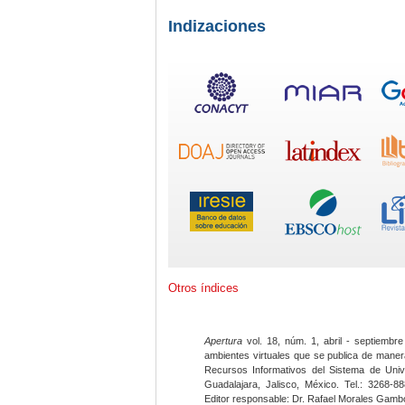
Indizaciones
Otros índices
Apertura
vol. 18, núm. 1, abril - septiembre
ambientes virtuales que se publica de maner
Recursos Informativos del Sistema de Univ
Guadalajara, Jalisco, México. Tel.: 3268-8
Editor responsable: Dr. Rafael Morales Gambo