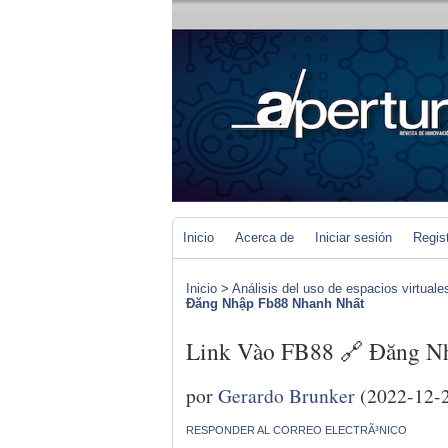
Inicio
Acerca de
Iniciar sesión
Regis
Inicio
>
Análisis del uso de espacios virtuale
Đăng Nhập Fb88 Nhanh Nhất
Link Vào FB88 🔗 Đăng N
por
Gerardo Brunker
(2022-12-
RESPONDER AL CORREO ELECTRÃ³NICO