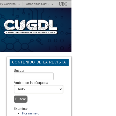
n y Gobierno
Otros sitios UdeG
CONTENIDO DE LA REVISTA
Buscar
Ámbito de la búsqueda
Examinar
Por número