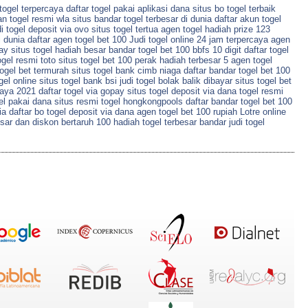
 togel terpercaya
daftar togel pakai aplikasi dana
situs bo togel terbaik
an togel resmi wla
situs bandar togel terbesar di dunia
daftar akun togel
di togel deposit via ovo
situs togel tertua
agen togel hadiah prize 123
i dunia
daftar agen togel bet 100
Judi togel online 24 jam terpercaya
agen
pay
situs togel hadiah besar
bandar togel bet 100 bbfs 10 digit
daftar togel
ogel resmi toto
situs togel bet 100 perak hadiah terbesar
5 agen togel
ogel bet termurah
situs togel bank cimb niaga
daftar bandar togel bet 100
gel online
situs togel bank bsi
judi togel bolak balik dibayar
situs togel bet
rcaya 2021
daftar togel via gopay
situs togel deposit via dana
togel resmi
gel pakai dana
situs resmi togel hongkongpools
daftar bandar togel bet 100
ia
daftar bo togel deposit via dana
agen togel bet 100 rupiah
Lotre online
esar dan diskon
bertaruh 100 hadiah togel terbesar
bandar judi togel