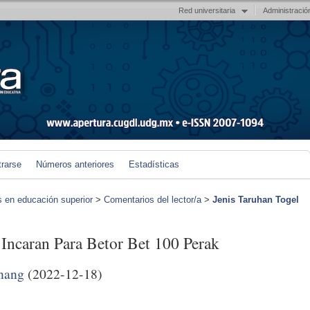
Red universitaria
Administració
trarse
Números anteriores
Estadísticas
s en educación superior
>
Comentarios del lector/a
>
Jenis Taruhan Togel
 Incaran Para Betor Bet 100 Perak
nang
(2022-12-18)