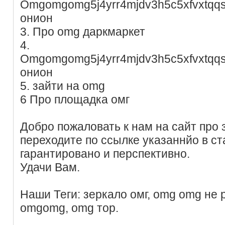
Omgomgomg5j4yrr4mjdv3h5c5xfvxtqq
онион
3. Про omg даркмаркет
4.
Omgomgomg5j4yrr4mjdv3h5c5xfvxtqq
онион
5. зайти на omg
6 Про площадка омг
Добро пожаловать к нам на сайт про з
переходите по ссылке указаннйо в ст
гарантировано и перспективно.
Удачи Вам.
Наши Теги: зеркало омг, omg omg не р
omgomg, omg тор.