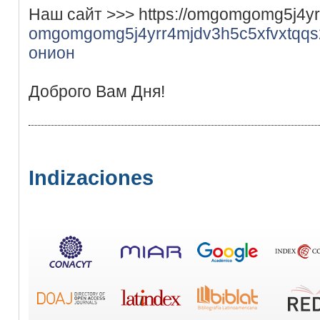
Наш сайт >>> https://omgomgomg5j4y
omgomgomg5j4yrr4mjdv3h5c5xfvxtqq
онион
Доброго Вам Дня!
Indizaciones