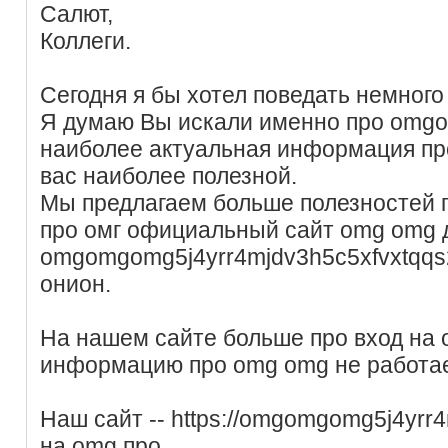
Салют,
Коллеги.
Сегодня я бы хотел поведать немного
Я думаю Вы искали именно про omgo
наиболее актуальная информация про
вас наиболее полезной.
Мы предлагаем больше полезностей п
про омг официальный сайт omg omg д
omgomgomg5j4yrr4mjdv3h5c5xfvxtqq
онион.
На нашем сайте больше про вход на
информацию про omg omg не работает
Наш сайт -- https://omgomgomg5j4yrr
на omg про