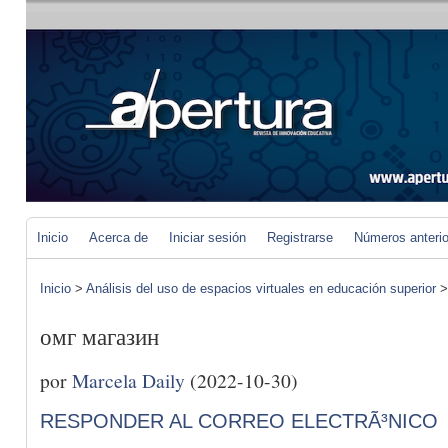
Inicio
Acerca de
Iniciar sesión
Registrarse
Números anteri
Inicio
>
Análisis del uso de espacios virtuales en educación superior
омг магазин
por
Marcela Daily
(2022-10-30)
RESPONDER AL CORREO ELECTRÃ³NICO