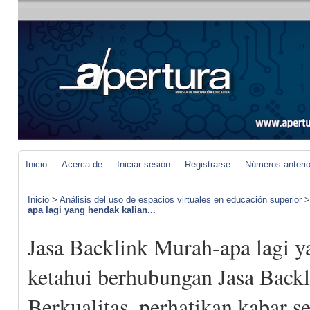
Inicio
Acerca de
Iniciar sesión
Registrarse
Números anteri
Inicio
>
Análisis del uso de espacios virtuales en educación superior
apa lagi yang hendak kalian...
Jasa Backlink Murah-apa lagi y
ketahui berhubungan Jasa Back
Berkualitas, perhatikan kabar s