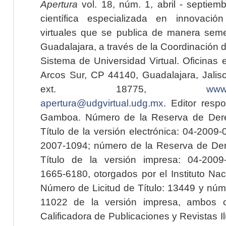
Apertura
vol. 18, núm. 1, abril - septiem
científica especializada en innovaci
virtuales que se publica de manera seme
Guadalajara, a través de la Coordinación 
Sistema de Universidad Virtual. Oficinas 
Arcos Sur, CP 44140, Guadalajara, Jalisc
ext. 18775,
www.
apertura@udgvirtual.udg.mx
. Editor resp
Gamboa. Número de la Reserva de Dere
Título de la versión electrónica: 04-200
2007-1094; número de la Reserva de Der
Título de la versión impresa: 04-200
1665-6180, otorgados por el Instituto Nac
Número de Licitud de Título: 13449 y núme
11022 de la versión impresa, ambos o
Calificadora de Publicaciones y Revistas I