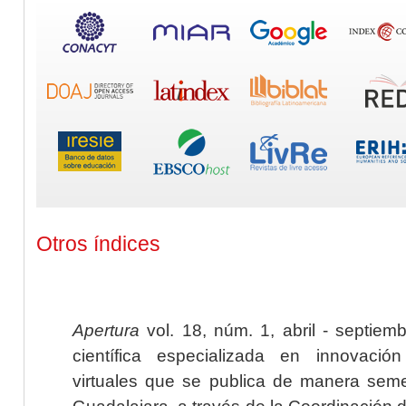
Otros índices
Apertura
vol. 18, núm. 1, abril - septiem
científica especializada en innovaci
virtuales que se publica de manera seme
Guadalajara, a través de la Coordinación 