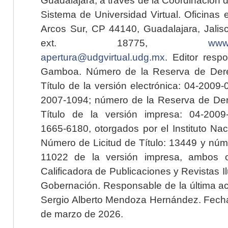
Sistema de Universidad Virtual. Oficinas 
Arcos Sur, CP 44140, Guadalajara, Jalisc
ext. 18775,
www.
apertura@udgvirtual.udg.mx
. Editor resp
Gamboa. Número de la Reserva de Dere
Título de la versión electrónica: 04-200
2007-1094; número de la Reserva de Der
Título de la versión impresa: 04-200
1665-6180, otorgados por el Instituto Nac
Número de Licitud de Título: 13449 y núme
11022 de la versión impresa, ambos o
Calificadora de Publicaciones y Revistas I
Gobernación. Responsable de la última ac
Sergio Alberto Mendoza Hernández. Fecha 
de marzo de 2026.