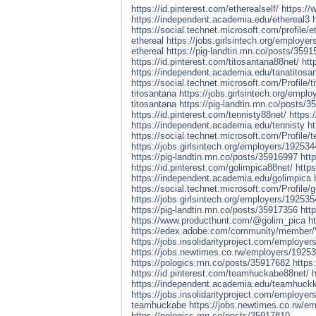
https://id.pinterest.com/etherealself/
https:/
https://independent.academia.edu/ethereal3
https://social.technet.microsoft.com/profile/
ethereal
https://jobs.girlsintech.org/employe
ethereal
https://pig-landtin.mn.co/posts/359
https://id.pinterest.com/titosantana88net/
htt
https://independent.academia.edu/tanatitosa
https://social.technet.microsoft.com/Profile/t
titosantana
https://jobs.girlsintech.org/empl
titosantana
https://pig-landtin.mn.co/posts/
https://id.pinterest.com/tennisty88net/
https:
https://independent.academia.edu/tennisty
h
https://social.technet.microsoft.com/Profile/t
https://jobs.girlsintech.org/employers/192534
https://pig-landtin.mn.co/posts/35916997
htt
https://id.pinterest.com/golimpica88net/
http
https://independent.academia.edu/golimpica
https://social.technet.microsoft.com/Profile/
https://jobs.girlsintech.org/employers/192535
https://pig-landtin.mn.co/posts/35917356
htt
https://www.producthunt.com/@golim_pica
h
https://edex.adobe.com/community/memb
https://jobs.insolidarityproject.com/employer
https://jobs.newtimes.co.rw/employers/19253
https://pologics.mn.co/posts/35917682
http
https://id.pinterest.com/teamhuckabe88net/
https://independent.academia.edu/teamhuck
https://jobs.insolidarityproject.com/employ
teamhuckabe
https://jobs.newtimes.co.rw/
https://pologics.mn.co/posts/35917810