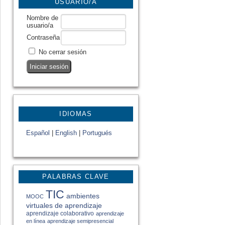
USUARIO/A
Nombre de
usuario/a
Contraseña
No cerrar sesión
IDIOMAS
Español
|
English
|
Portugués
PALABRAS CLAVE
TIC
ambientes
MOOC
virtuales de aprendizaje
aprendizaje colaborativo
aprendizaje
en línea
aprendizaje semipresencial