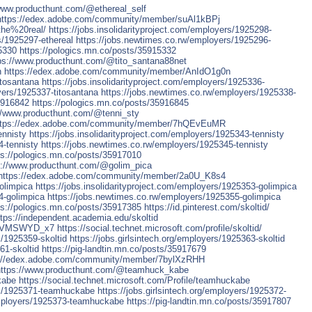
/www.producthunt.com/@ethereal_self
https://edex.adobe.com/community/member/suAl1kBPj
ethe%20real/
https://jobs.insolidarityproject.com/employers/1925298-
rs/1925297-ethereal
https://jobs.newtimes.co.rw/employers/1925296-
15330
https://pologics.mn.co/posts/35915332
ps://www.producthunt.com/@tito_santana88net
n
https://edex.adobe.com/community/member/AnIdO1g0n
itosantana
https://jobs.insolidarityproject.com/employers/1925336-
oyers/1925337-titosantana
https://jobs.newtimes.co.rw/employers/1925338-
35916842
https://pologics.mn.co/posts/35916845
//www.producthunt.com/@tenni_sty
ttps://edex.adobe.com/community/member/7hQEvEuMR
ennisty
https://jobs.insolidarityproject.com/employers/1925343-tennisty
4-tennisty
https://jobs.newtimes.co.rw/employers/1925345-tennisty
ps://pologics.mn.co/posts/35917010
s://www.producthunt.com/@golim_pica
https://edex.adobe.com/community/member/2a0U_K8s4
golimpica
https://jobs.insolidarityproject.com/employers/1925353-golimpica
4-golimpica
https://jobs.newtimes.co.rw/employers/1925355-golimpica
ps://pologics.mn.co/posts/35917385
https://id.pinterest.com/skoltid/
ttps://independent.academia.edu/skoltid
er/VMSWYD_x7
https://social.technet.microsoft.com/profile/skoltid/
s/1925359-skoltid
https://jobs.girlsintech.org/employers/1925363-skoltid
61-skoltid
https://pig-landtin.mn.co/posts/35917679
s://edex.adobe.com/community/member/7bylXzRHH
https://www.producthunt.com/@teamhuck_kabe
kabe
https://social.technet.microsoft.com/Profile/teamhuckabe
ers/1925371-teamhuckabe
https://jobs.girlsintech.org/employers/1925372-
employers/1925373-teamhuckabe
https://pig-landtin.mn.co/posts/35917807