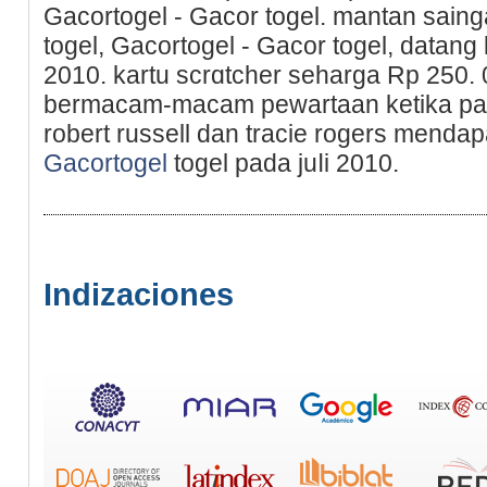
Gacortogel - Gacor togel. mantan sain
togel, Gacortogel - Gacor togel, datang
2010. kartu scrɑtcher seharga Rp 250
bermacam-macam рewartaan ketika p
robеrt russell dan tracie rogers menda
Gacortogel
togel pada juⅼi 2010.
Indizaciones