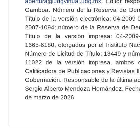
apertura@udgvirtual.udg.mx
. Editor resp
Gamboa. Número de la Reserva de Dere
Título de la versión electrónica: 04-200
2007-1094; número de la Reserva de Der
Título de la versión impresa: 04-200
1665-6180, otorgados por el Instituto Nac
Número de Licitud de Título: 13449 y núme
11022 de la versión impresa, ambos o
Calificadora de Publicaciones y Revistas I
Gobernación. Responsable de la última ac
Sergio Alberto Mendoza Hernández. Fecha 
de marzo de 2026.