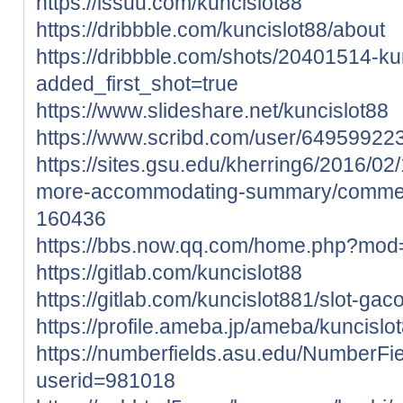
https://issuu.com/kuncislot88
https://dribbble.com/kuncislot88/about
https://dribbble.com/shots/20401514-ku
added_first_shot=true
https://www.slideshare.net/kuncislot88
https://www.scribd.com/user/649599223
https://sites.gsu.edu/kherring6/2016/0
more-accommodating-summary/comme
160436
https://bbs.now.qq.com/home.php?mo
https://gitlab.com/kuncislot88
https://gitlab.com/kuncislot881/slot-gac
https://profile.ameba.jp/ameba/kuncislo
https://numberfields.asu.edu/NumberF
userid=981018