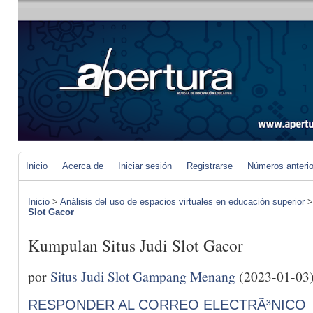
Inicio
Acerca de
Iniciar sesión
Registrarse
Números anteri
Inicio
>
Análisis del uso de espacios virtuales en educación superior
Slot Gacor
Kumpulan Situs Judi Slot Gacor
por
Situs Judi Slot Gampang Menang
(2023-01-03
RESPONDER AL CORREO ELECTRÃ³NICO