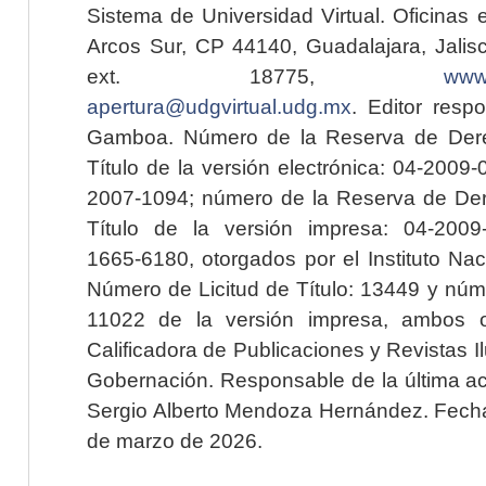
Sistema de Universidad Virtual. Oficinas 
Arcos Sur, CP 44140, Guadalajara, Jalisc
ext. 18775,
www.
apertura@udgvirtual.udg.mx
. Editor resp
Gamboa. Número de la Reserva de Dere
Título de la versión electrónica: 04-200
2007-1094; número de la Reserva de Der
Título de la versión impresa: 04-200
1665-6180, otorgados por el Instituto Nac
Número de Licitud de Título: 13449 y núme
11022 de la versión impresa, ambos o
Calificadora de Publicaciones y Revistas I
Gobernación. Responsable de la última ac
Sergio Alberto Mendoza Hernández. Fecha 
de marzo de 2026.