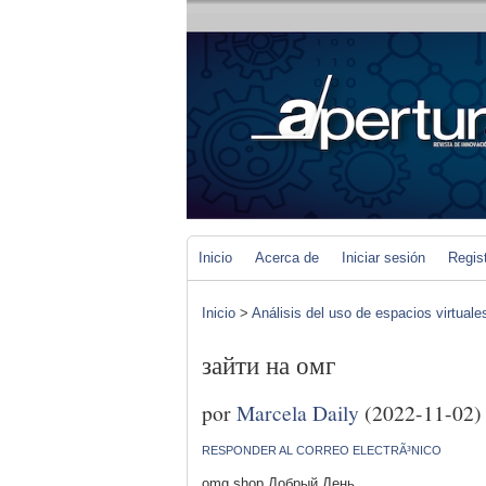
Inicio
Acerca de
Iniciar sesión
Regis
Inicio
>
Análisis del uso de espacios virtuale
зайти на омг
por
Marcela Daily
(2022-11-02)
RESPONDER AL CORREO ELECTRÃ³NICO
omg shop Добрый День,