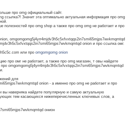
больше про omg официальный сайт.
g ссылка?! Значит эта оптимально актуальная информация про omg
ной.
полезностей про omg shop а также про omg omg не работает и про
nion, omgomgomg5j4yrr4mjdv3h5c5xfvxtqqs2in7smi65mjps7wvkmqmtqd
jdv3h5c5xfvxtqqs2in7smi65mjps7wvkmqmtqd onion и про ссылка омг.
v3h5c5c.com или про
omgomgomg onion
ию про омг не работает, а также про omg магазин, т овы найдете
про omgomgomg5j4yrr4mjdv3h5c5xfvxtqqs2in7smi65mjps7wvkmqmtqd
и.
жений для
i65mjps7wvkmqmtqd onion - а именно про omg не работает и про
 и вы наверняка найдете популярную и самую актуальную
дующих тем касающихся нижеперечисленных ключевых слов, а
n7smi65mjps7wvkmqmtqd онион