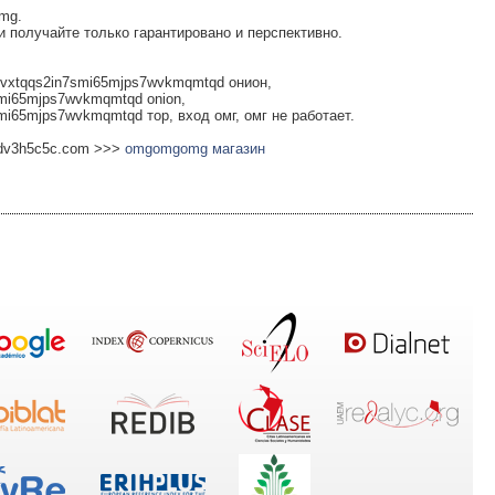
mg.
и получайте только гарантировано и перспективно.
vxtqqs2in7smi65mjps7wvkmqmtqd онион,
mi65mjps7wvkmqmtqd onion,
i65mjps7wvkmqmtqd тор, вход омг, омг не работает.
jdv3h5c5c.com >>>
omgomgomg магазин