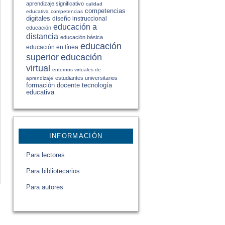
aprendizaje significativo
calidad
competencias
educativa
competencias
digitales
diseño instruccional
educación a
educación
distancia
educación básica
educación
educación en línea
educación
superior
virtual
entornos virtuales de
estudiantes universitarios
aprendizaje
formación docente
tecnología
educativa
INFORMACIÓN
Para lectores
Para bibliotecarios
Para autores