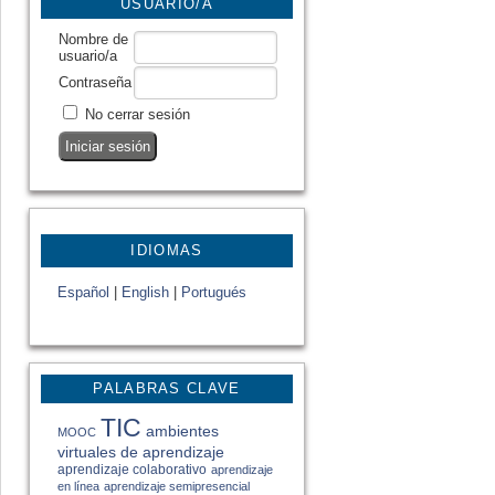
USUARIO/A
Nombre de
usuario/a
Contraseña
No cerrar sesión
IDIOMAS
Español
|
English
|
Portugués
PALABRAS CLAVE
TIC
ambientes
MOOC
virtuales de aprendizaje
aprendizaje colaborativo
aprendizaje
en línea
aprendizaje semipresencial