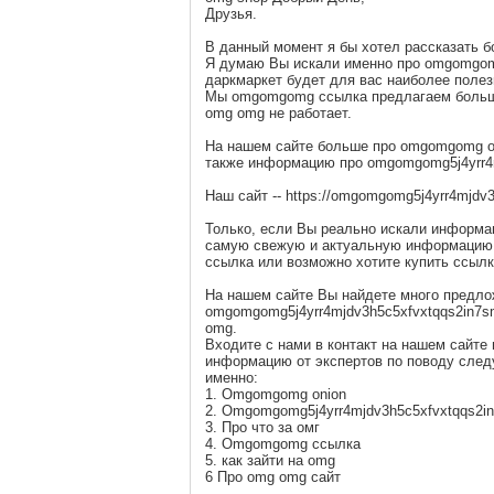
Друзья.
В данный момент я бы хотел рассказать 
Я думаю Вы искали именно про omgomgom
даркмаркет будет для вас наиболее полез
Мы omgomgomg ссылка предлагаем больше 
omg omg не работает.
На нашем сайте больше про omgomgomg o
также информацию про omgomgomg5j4yrr4m
Наш сайт -- https://omgomgomg5j4yrr4mjd
Только, если Вы реально искали информац
самую свежую и актуальную информацию 
ссылка или возможно хотите купить ссылк
На нашем сайте Вы найдете много предло
omgomgomg5j4yrr4mjdv3h5c5xfvxtqqs2in7sm
omg.
Входите с нами в контакт на нашем сайте
информацию от экспертов по поводу сле
именно:
1. Omgomgomg onion
2. Omgomgomg5j4yrr4mjdv3h5c5xfvxtqqs2i
3. Про что за омг
4. Omgomgomg ссылка
5. как зайти на omg
6 Про omg omg сайт