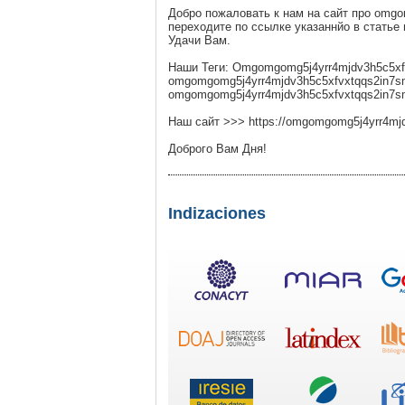
Добро пожаловать к нам на сайт про omgo
переходите по ссылке указаннйо в статье 
Удачи Вам.
Наши Теги: Omgomgomg5j4yrr4mjdv3h5c5xf
omgomgomg5j4yrr4mjdv3h5c5xfvxtqqs2in7s
omgomgomg5j4yrr4mjdv3h5c5xfvxtqqs2in7sm
Наш сайт >>> https://omgomgomg5j4yrr4m
Доброго Вам Дня!
Indizaciones