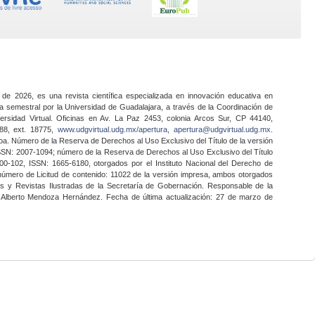
 de 2026, es una revista científica especializada en innovación educativa en
a semestral por la Universidad de Guadalajara, a través de la Coordinación de
ersidad Virtual. Oficinas en Av. La Paz 2453, colonia Arcos Sur, CP 44140,
888, ext. 18775,
www.udgvirtual.udg.mx/apertura
,
apertura@udgvirtual.udg.mx
.
a. Número de la Reserva de Derechos al Uso Exclusivo del Título de la versión
SSN: 2007-1094; número de la Reserva de Derechos al Uso Exclusivo del Título
0-102, ISSN: 1665-6180, otorgados por el Instituto Nacional del Derecho de
 número de Licitud de contenido: 11022 de la versión impresa, ambos otorgados
nes y Revistas Ilustradas de la Secretaría de Gobernación. Responsable de la
o Alberto Mendoza Hernández. Fecha de última actualización: 27 de marzo de