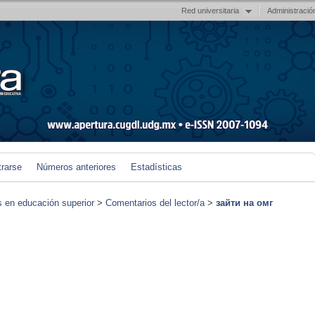
Red universitaria
Administració
trarse
Números anteriores
Estadísticas
s en educación superior
>
Comentarios del lector/a
>
зайти на омг