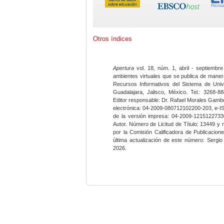
Otros índices
Apertura
vol. 18, núm. 1, abril - septiembre
ambientes virtuales que se publica de maner
Recursos Informativos del Sistema de Univ
Guadalajara, Jalisco, México. Tel.: 3268-8
Editor responsable: Dr. Rafael Morales Gambo
electrónica: 04-2009-080712102200-203, e-I
de la versión impresa: 04-2009-12151227330
Autor. Número de Licitud de Título: 13449 y
por la Comisión Calificadora de Publicacio
última actualización de este número: Sergi
2026.