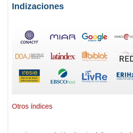
Indizaciones
Otros índices