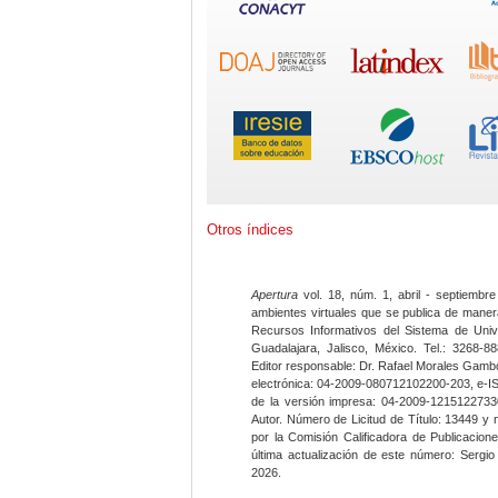
Otros índices
Apertura
vol. 18, núm. 1, abril - septiembre
ambientes virtuales que se publica de maner
Recursos Informativos del Sistema de Univ
Guadalajara, Jalisco, México. Tel.: 3268-8
Editor responsable: Dr. Rafael Morales Gambo
electrónica: 04-2009-080712102200-203, e-I
de la versión impresa: 04-2009-12151227330
Autor. Número de Licitud de Título: 13449 y
por la Comisión Calificadora de Publicacio
última actualización de este número: Sergi
2026.