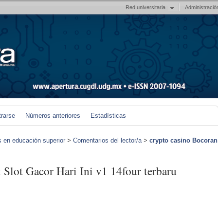
Red universitaria
Administració
trarse
Números anteriores
Estadísticas
s en educación superior
>
Comentarios del lector/a
>
crypto casino Bocoran
 Slot Gacor Hari Ini v1 14four terbaru