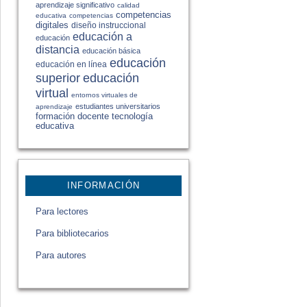
aprendizaje significativo
calidad
competencias
educativa
competencias
digitales
diseño instruccional
educación a
educación
distancia
educación básica
educación
educación en línea
educación
superior
virtual
entornos virtuales de
estudiantes universitarios
aprendizaje
formación docente
tecnología
educativa
INFORMACIÓN
Para lectores
Para bibliotecarios
Para autores