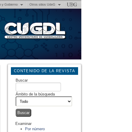
n y Gobierno
Otros sitios UdeG
CONTENIDO DE LA REVISTA
Buscar
Ámbito de la búsqueda
Examinar
Por número