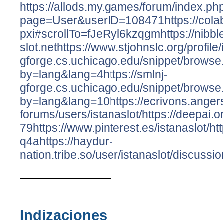
https://allods.my.games/forum/index.ph
page=User&userID=108471
https://co
pxi#scrollTo=fJeRyl6kzqgm
https://nibb
slot.net
https://www.stjohnslc.org/profile
gforge.cs.uchicago.edu/snippet/browse
by=lang&lang=4
https://smlnj-
gforge.cs.uchicago.edu/snippet/browse
by=lang&lang=10
https://ecrivons.ange
forums/users/istanaslot/
https://deepai.o
79
https://www.pinterest.es/istanaslot/
ht
q4a
https://haydur-
nation.tribe.so/user/istanaslot/discussi
Indizaciones