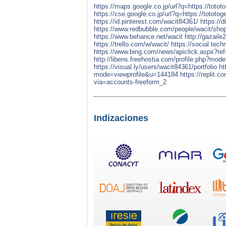
https://maps.google.co.jp/url?q=https://totot
https://cse.google.co.jp/url?q=https://tototog
https://id.pinterest.com/wacit84361/
https://
https://www.redbubble.com/people/wacit/sh
https://www.behance.net/wacit
http://gazail
https://trello.com/w/wacit/
https://social.tech
https://www.bing.com/news/apiclick.aspx?ref
http://libens.freehostia.com/profile.php?mo
https://visual.ly/users/wacit84361/portfolio
ht
mode=viewprofile&u=144184
https://replit.
via=accounts-freeform_2
Indizaciones