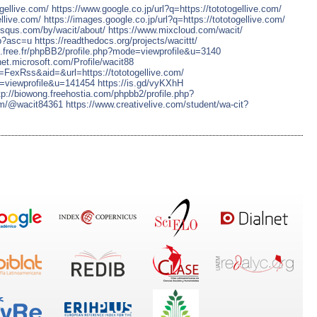
ogellive.com/
https://www.google.co.jp/url?q=https://tototogellive.com/
ellive.com/
https://images.google.co.jp/url?q=https://tototogellive.com/
disqus.com/by/wacit/about/
https://www.mixcloud.com/wacit/
op?asc=u
https://readthedocs.org/projects/wacittt/
e2.free.fr/phpBB2/profile.php?mode=viewprofile&u=3140
net.microsoft.com/Profile/wacit88
=FexRss&aid=&url=https://tototogellive.com/
de=viewprofile&u=141454
https://is.gd/vyKXhH
tp://biowong.freehostia.com/phpbb2/profile.php?
com/@wacit84361
https://www.creativelive.com/student/wa-cit?