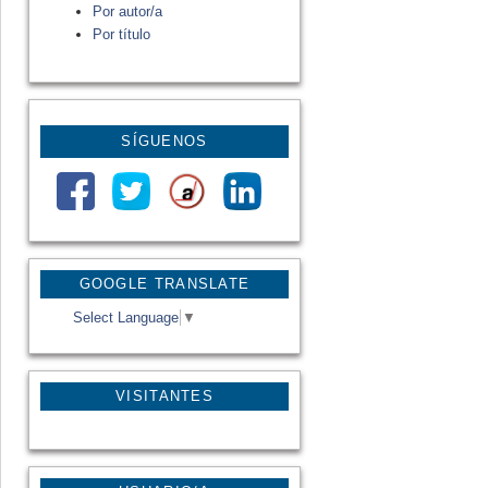
Por autor/a
Por título
SÍGUENOS
GOOGLE TRANSLATE
Select Language
▼
VISITANTES