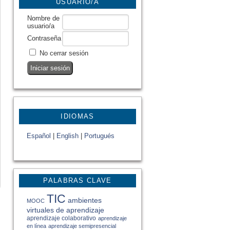
USUARIO/A
Nombre de
usuario/a
Contraseña
No cerrar sesión
IDIOMAS
Español
|
English
|
Portugués
PALABRAS CLAVE
TIC
ambientes
MOOC
virtuales de aprendizaje
aprendizaje colaborativo
aprendizaje
en línea
aprendizaje semipresencial