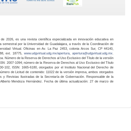
 de 2026, es una revista científica especializada en innovación educativa en
a semestral por la Universidad de Guadalajara, a través de la Coordinación de
ersidad Virtual. Oficinas en Av. La Paz 2453, colonia Arcos Sur, CP 44140,
888, ext. 18775,
www.udgvirtual.udg.mx/apertura
,
apertura@udgvirtual.udg.mx
.
a. Número de la Reserva de Derechos al Uso Exclusivo del Título de la versión
SSN: 2007-1094; número de la Reserva de Derechos al Uso Exclusivo del Título
0-102, ISSN: 1665-6180, otorgados por el Instituto Nacional del Derecho de
 número de Licitud de contenido: 11022 de la versión impresa, ambos otorgados
nes y Revistas Ilustradas de la Secretaría de Gobernación. Responsable de la
o Alberto Mendoza Hernández. Fecha de última actualización: 27 de marzo de