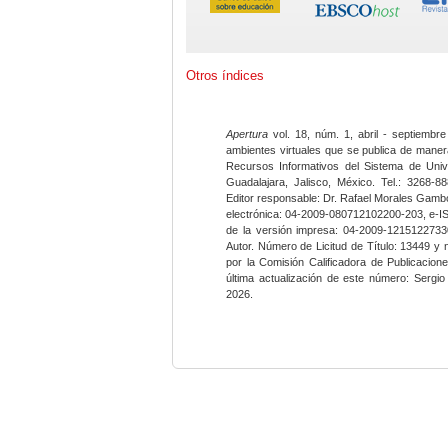
Otros índices
Apertura
vol. 18, núm. 1, abril - septiembre
ambientes virtuales que se publica de maner
Recursos Informativos del Sistema de Univ
Guadalajara, Jalisco, México. Tel.: 3268-8
Editor responsable: Dr. Rafael Morales Gambo
electrónica: 04-2009-080712102200-203, e-I
de la versión impresa: 04-2009-12151227330
Autor. Número de Licitud de Título: 13449 y
por la Comisión Calificadora de Publicacio
última actualización de este número: Sergi
2026.