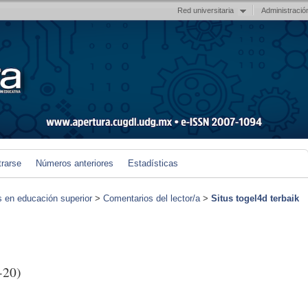
Red universitaria
Administració
trarse
Números anteriores
Estadísticas
s en educación superior
>
Comentarios del lector/a
>
Situs togel4d terbaik
-20)