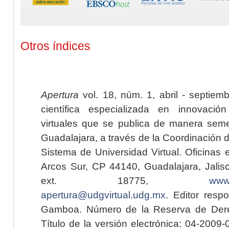
Otros índices
Apertura
vol. 18, núm. 1, abril - septiem
científica especializada en innovaci
virtuales que se publica de manera seme
Guadalajara, a través de la Coordinación 
Sistema de Universidad Virtual. Oficinas 
Arcos Sur, CP 44140, Guadalajara, Jalisc
ext. 18775,
www.
apertura@udgvirtual.udg.mx
. Editor resp
Gamboa. Número de la Reserva de Dere
Título de la versión electrónica: 04-200