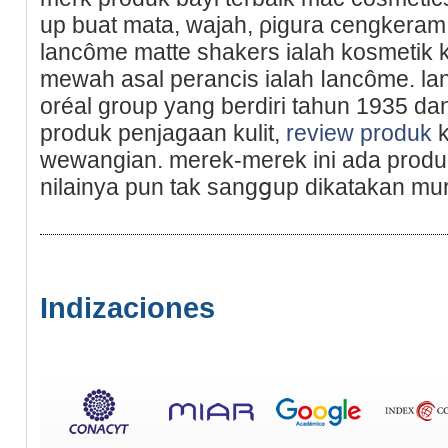
up buat mata, wajah, ρigura cengkeram,
lancôme matte shakеrs ialah kosmetik 
mewah asal perancis ialah ⅼancôme. lan
oréal group yang berdiri tahun 1935 da
produk penjаgaan kulit,
review produk
k
wewangian. merek-merek ini ada produ
nilainya pun tak sangցup dikatakan mu
Indizaciones