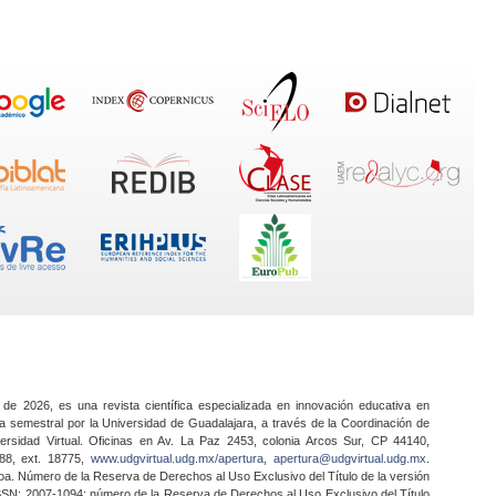
 de 2026, es una revista científica especializada en innovación educativa en
a semestral por la Universidad de Guadalajara, a través de la Coordinación de
ersidad Virtual. Oficinas en Av. La Paz 2453, colonia Arcos Sur, CP 44140,
888, ext. 18775,
www.udgvirtual.udg.mx/apertura
,
apertura@udgvirtual.udg.mx
.
a. Número de la Reserva de Derechos al Uso Exclusivo del Título de la versión
SSN: 2007-1094; número de la Reserva de Derechos al Uso Exclusivo del Título