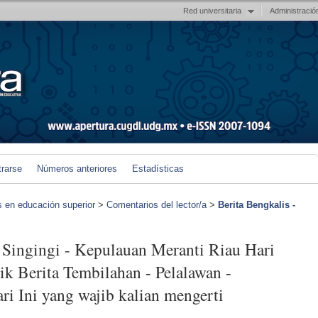
Red universitaria
Administració
trarse
Números anteriores
Estadísticas
s en educación superior
>
Comentarios del lector/a
>
Berita Bengkalis -
 Singingi - Kepulauan Meranti Riau Hari
lik Berita Tembilahan - Pelalawan -
i Ini yang wajib kalian mengerti