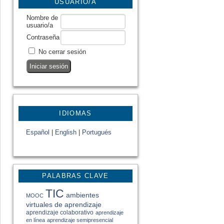
USUARIO/A
Nombre de
usuario/a
Contraseña
No cerrar sesión
IDIOMAS
Español
|
English
|
Portugués
PALABRAS CLAVE
TIC
ambientes
MOOC
virtuales de aprendizaje
aprendizaje colaborativo
aprendizaje
en línea
aprendizaje semipresencial