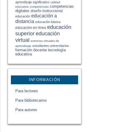
aprendizaje significativo
calidad
competencias
educativa
competencias
digitales
diseño instruccional
educación a
educación
distancia
educación básica
educación
educación en línea
educación
superior
virtual
entornos virtuales de
estudiantes universitarios
aprendizaje
formación docente
tecnología
educativa
INFORMACIÓN
Para lectores
Para bibliotecarios
Para autores