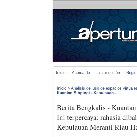
Inicio
Acerca de
Iniciar sesión
Regis
Inicio
>
Análisis del uso de espacios virtuale
Kuantan Singingi - Kepulauan...
Berita Bengkalis - Kuantan
Ini terpercaya: rahasia diba
Kepulauan Meranti Riau Har