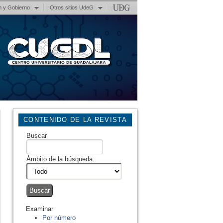
n y Gobierno
Otros sitios UdeG
CONTENIDO DE LA REVISTA
Buscar
Ámbito de la búsqueda
Examinar
Por número