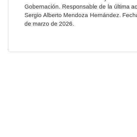
Gobernación. Responsable de la última ac
Sergio Alberto Mendoza Hernández. Fecha 
de marzo de 2026.