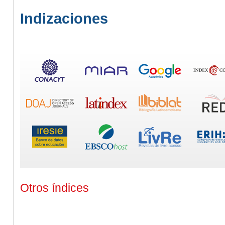
Indizaciones
Otros índices