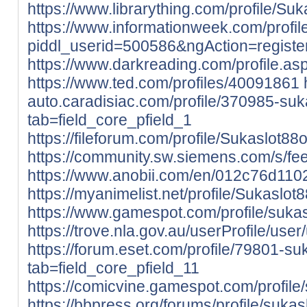
https://www.librarything.com/profile/Su
https://www.informationweek.com/profil
piddl_userid=500586&ngAction=registe
https://www.darkreading.com/profile.a
https://www.ted.com/profiles/40091861
auto.caradisiac.com/profile/370985-suk
tab=field_core_pfield_1
https://fileforum.com/profile/Sukaslot88
https://community.sw.siemens.com/s
https://www.anobii.com/en/012c76d11024
https://myanimelist.net/profile/Sukaslot
https://www.gamespot.com/profile/sukas
https://trove.nla.gov.au/userProfile/use
https://forum.eset.com/profile/79801-su
tab=field_core_pfield_11
https://comicvine.gamespot.com/profile
https://bbpress.org/forums/profile/suka