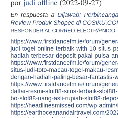
por
judi offline
(2022-09-27)
En respuesta a
Dijawab: Perbincanga
Review Produk Shopee di COSIKU.C
RESPONDER AL CORREO ELECTRÃ³NICO
https://www.firstdancefm.ie/forum/gene
judi-togel-online-terbaik-with-10-situs-
hadiah-terbesar-deposit-pakai-pulsa-a
https://www.firstdancefm.ie/forum/gene
situs-judi-toto-macau-togel-makau-resm
dengan-hadiah-paling-besar-fantastis-wa
https://www.firstdancefm.ie/forum/gener
daftar-resmi-slot88-situs-terbaik-slot8
bo-slot88-uang-asli-rupiah-slot88-depo
https://headlinesmissed.com/wp-admin/
https://earthoceanandairtravel.com/202