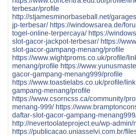
https://www.concentra.edu.do/profile/lin
terbesar/profile
http://stjamesminorbaseball.net/garagesa
jp-terbesar/
https://windowsarea.de/for
togel-online-terpercaya/
https://window
slot-gacor-jackpot-terbesar/
https://www.
slot-gacor-gampang-menang/profile
https://www.wightproms.co.uk/profile/l
menang/profile
https://www.yunusmasters.
gacor-gampang-menang999/profile
https://www.toastielabs.co.uk/profile/lin
gampang-menang/profile
https://www.csorncss.ca/community/pro
menang-999/
https://www.bramptonconsu
daftar-slot-gacor-gampang-menang999/
http://nevertoolateproject.eu/wp-admin/
https://publicacao.uniasselvi.com.br/fil