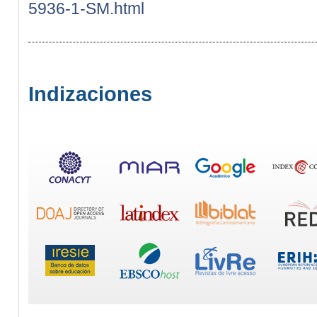
5936-1-SM.html
Indizaciones