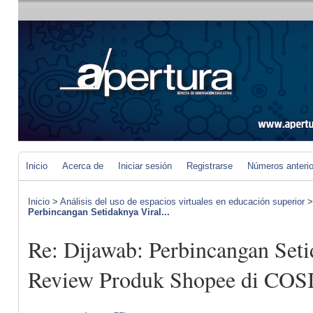
Inicio
Acerca de
Iniciar sesión
Registrarse
Números anteri
Inicio
>
Análisis del uso de espacios virtuales en educación superior
Perbincangan Setidaknya Viral...
Re: Dijawab: Perbincangan Seti
Review Produk Shopee di C