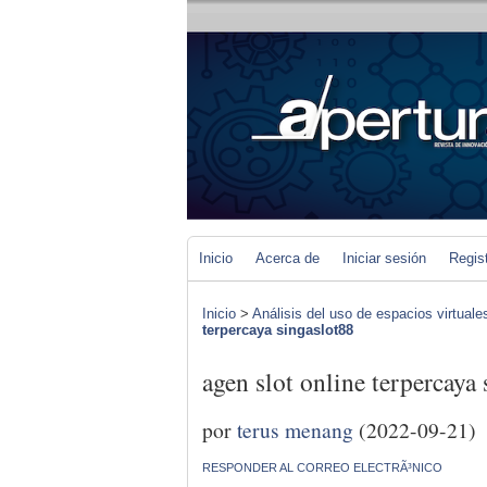
Inicio
Acerca de
Iniciar sesión
Regis
Inicio
>
Análisis del uso de espacios virtuale
terpercaya singaslot88
agen slot online terpercaya
por
terus menang
(2022-09-21)
RESPONDER AL CORREO ELECTRÃ³NICO