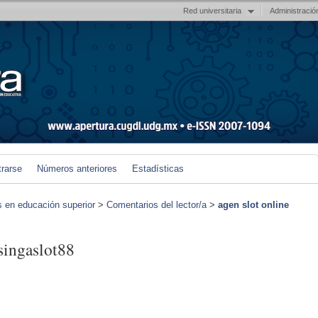
Red universitaria
Administració
trarse
Números anteriores
Estadísticas
s en educación superior
>
Comentarios del lector/a
>
agen slot online
 singaslot88