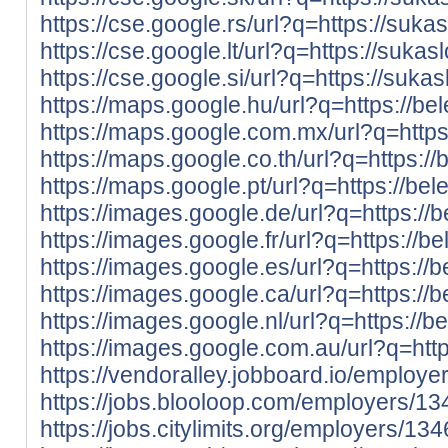
https://cse.google.rs/url?q=https://sukasl
https://cse.google.lt/url?q=https://sukasl
https://cse.google.si/url?q=https://sukasl
https://maps.google.hu/url?q=https://bel
https://maps.google.com.mx/url?q=https:
https://maps.google.co.th/url?q=https://b
https://maps.google.pt/url?q=https://bele
https://images.google.de/url?q=https://be
https://images.google.fr/url?q=https://be
https://images.google.es/url?q=https://be
https://images.google.ca/url?q=https://be
https://images.google.nl/url?q=https://be
https://images.google.com.au/url?q=https
https://vendoralley.jobboard.io/employ
https://jobs.blooloop.com/employers/1
https://jobs.citylimits.org/employers/1