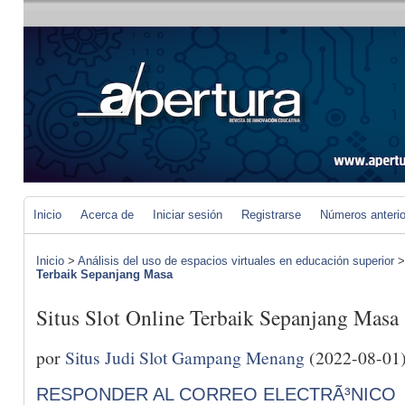
Inicio
Acerca de
Iniciar sesión
Registrarse
Números anteri
Inicio
>
Análisis del uso de espacios virtuales en educación superior
Terbaik Sepanjang Masa
Situs Slot Online Terbaik Sepanjang Masa
por
Situs Judi Slot Gampang Menang
(2022-08-01
RESPONDER AL CORREO ELECTRÃ³NICO