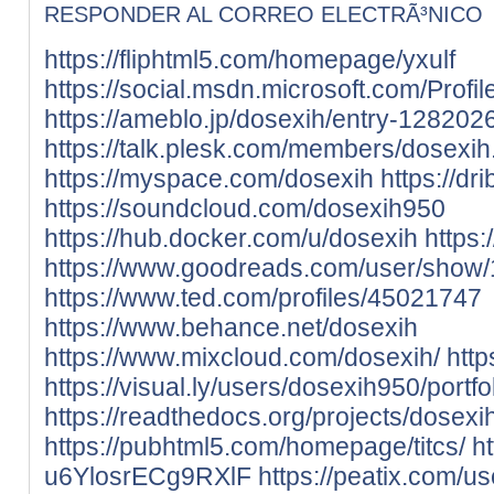
RESPONDER AL CORREO ELECTRÃ³NICO
https://fliphtml5.com/homepage/yxulf
https://social.msdn.microsoft.com/Profil
https://ameblo.jp/dosexih/entry-128202
https://talk.plesk.com/members/dosexi
https://myspace.com/dosexih
https://d
https://soundcloud.com/dosexih950
https://hub.docker.com/u/dosexih
https
https://www.goodreads.com/user/show
https://www.ted.com/profiles/45021747
https://www.behance.net/dosexih
https://www.mixcloud.com/dosexih/
http
https://visual.ly/users/dosexih950/portfo
https://readthedocs.org/projects/dosexih
https://pubhtml5.com/homepage/titcs/
ht
u6YlosrECg9RXlF
https://peatix.com/u