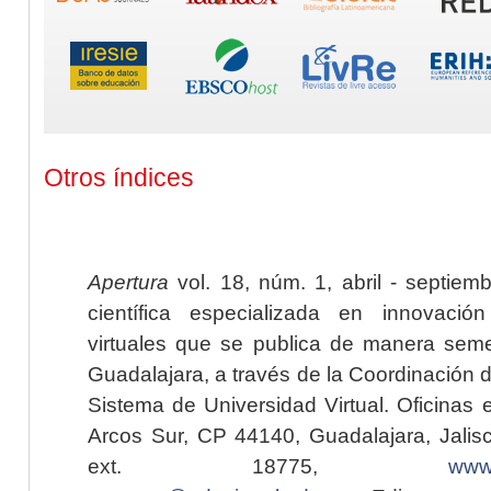
Otros índices
Apertura
vol. 18, núm. 1, abril - septiem
científica especializada en innovaci
virtuales que se publica de manera seme
Guadalajara, a través de la Coordinación 
Sistema de Universidad Virtual. Oficinas 
Arcos Sur, CP 44140, Guadalajara, Jalisc
ext. 18775,
www.