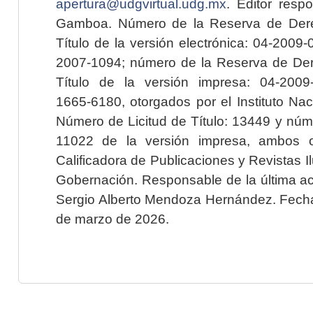
apertura@udgvirtual.udg.mx
. Editor resp
Gamboa. Número de la Reserva de Dere
Título de la versión electrónica: 04-200
2007-1094; número de la Reserva de Der
Título de la versión impresa: 04-200
1665-6180, otorgados por el Instituto Nac
Número de Licitud de Título: 13449 y núme
11022 de la versión impresa, ambos o
Calificadora de Publicaciones y Revistas I
Gobernación. Responsable de la última ac
Sergio Alberto Mendoza Hernández. Fecha 
de marzo de 2026.