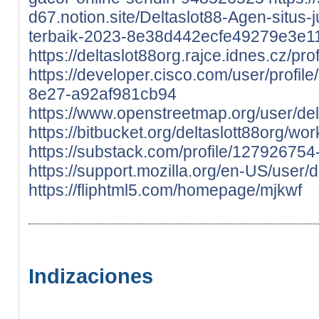
d67.notion.site/Deltaslot88-Agen-situs-j
terbaik-2023-8e38d442ecfe49279e3e
https://deltaslot88org.rajce.idnes.cz/pro
https://developer.cisco.com/user/profi
8e27-a92af981cb94
https://www.openstreetmap.org/user/del
https://bitbucket.org/deltaslott88org/
https://substack.com/profile/127926754
https://support.mozilla.org/en-US/user/d
https://fliphtml5.com/homepage/mjkwf
Indizaciones