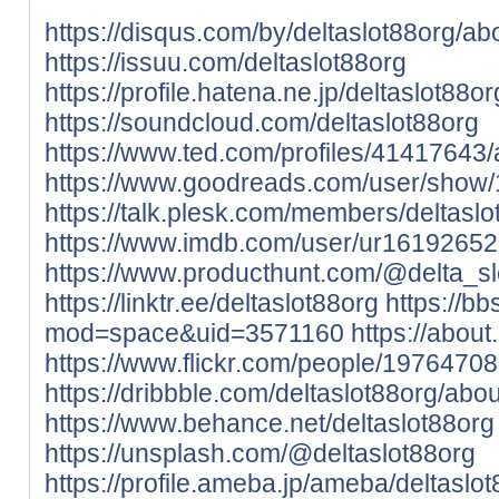
https://disqus.com/by/deltaslot88org/ab
https://issuu.com/deltaslot88org
https://profile.hatena.ne.jp/deltaslot88or
https://soundcloud.com/deltaslot88org
https://www.ted.com/profiles/41417643/
https://www.goodreads.com/user/show/
https://talk.plesk.com/members/deltasl
https://www.imdb.com/user/ur16192652
https://www.producthunt.com/@delta_sl
https://linktr.ee/deltaslot88org
https://b
mod=space&uid=3571160
https://about
https://www.flickr.com/people/197647
https://dribbble.com/deltaslot88org/abou
https://www.behance.net/deltaslot88org
https://unsplash.com/@deltaslot88org
https://profile.ameba.jp/ameba/deltaslot