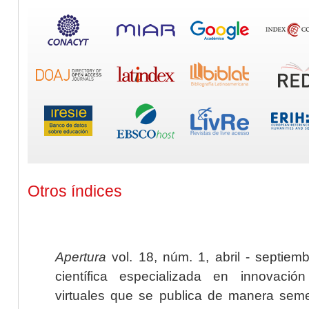
Otros índices
Apertura
vol. 18, núm. 1, abril - septiem
científica especializada en innovaci
virtuales que se publica de manera seme