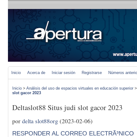
Inicio
Acerca de
Iniciar sesión
Registrarse
Números anteri
Inicio
>
Análisis del uso de espacios virtuales en educación superior
slot gacor 2023
Deltaslot88 Situs judi slot gacor 2023
por
delta slot88org
(2023-02-06)
RESPONDER AL CORREO ELECTRÃ³NICO