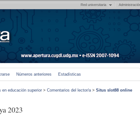
Red universitaria
Administració
trarse
Números anteriores
Estadísticas
s en educación superior
>
Comentarios del lector/a
>
Situs slot88 online
aya 2023