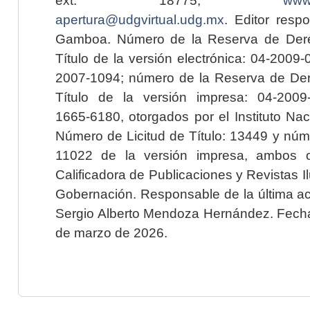
apertura@udgvirtual.udg.mx
. Editor resp
Gamboa. Número de la Reserva de Dere
Título de la versión electrónica: 04-200
2007-1094; número de la Reserva de Der
Título de la versión impresa: 04-200
1665-6180, otorgados por el Instituto Nac
Número de Licitud de Título: 13449 y núme
11022 de la versión impresa, ambos o
Calificadora de Publicaciones y Revistas I
Gobernación. Responsable de la última ac
Sergio Alberto Mendoza Hernández. Fecha 
de marzo de 2026.