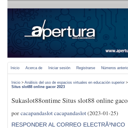
Inicio
Acerca de
Iniciar sesión
Registrarse
Números anteri
Inicio
>
Análisis del uso de espacios virtuales en educación superior
Situs slot88 online gacor 2023
Sukaslot88ontime Situs slot88 online gac
por
cacapandaslot cacapandaslot
(2023-01-25)
RESPONDER AL CORREO ELECTRÃ³NICO