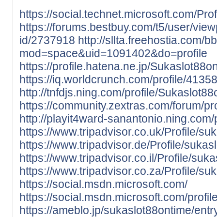
https://social.technet.microsoft.com/Pro
https://forums.bestbuy.com/t5/user/view
id/2737918
http://sllta.freehostia.com
mod=space&uid=1091402&do=profile
https://profile.hatena.ne.jp/Sukaslot88on
https://iq.worldcrunch.com/profile/4135
http://tnfdjs.ning.com/profile/Sukaslot8
https://community.zextras.com/forum/pro
http://playit4ward-sanantonio.ning.com/
https://www.tripadvisor.co.uk/Profile/s
https://www.tripadvisor.de/Profile/suka
https://www.tripadvisor.co.il/Profile/suk
https://www.tripadvisor.co.za/Profile/s
https://social.msdn.microsoft.com/
https://social.msdn.microsoft.com/profi
https://ameblo.jp/sukaslot88ontime/en