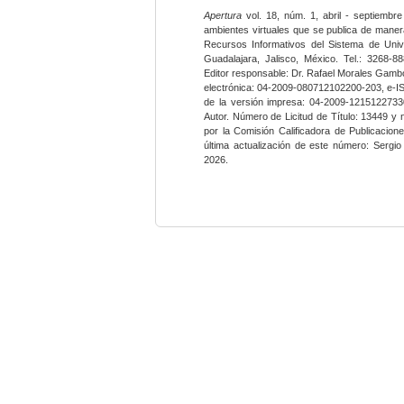
Apertura
vol. 18, núm. 1, abril - septiembre
ambientes virtuales que se publica de maner
Recursos Informativos del Sistema de Univ
Guadalajara, Jalisco, México. Tel.: 3268-8
Editor responsable: Dr. Rafael Morales Gambo
electrónica: 04-2009-080712102200-203, e-I
de la versión impresa: 04-2009-12151227330
Autor. Número de Licitud de Título: 13449 y
por la Comisión Calificadora de Publicacio
última actualización de este número: Sergi
2026.