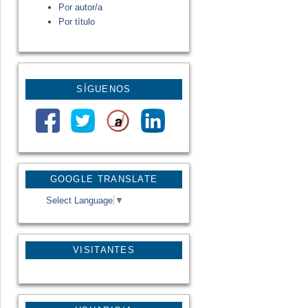
Por autor/a
Por título
SÍGUENOS
GOOGLE TRANSLATE
Select Language
▼
VISITANTES