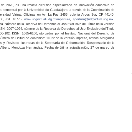
 de 2026, es una revista científica especializada en innovación educativa en
a semestral por la Universidad de Guadalajara, a través de la Coordinación de
ersidad Virtual. Oficinas en Av. La Paz 2453, colonia Arcos Sur, CP 44140,
888, ext. 18775,
www.udgvirtual.udg.mx/apertura
,
apertura@udgvirtual.udg.mx
.
a. Número de la Reserva de Derechos al Uso Exclusivo del Título de la versión
SSN: 2007-1094; número de la Reserva de Derechos al Uso Exclusivo del Título
0-102, ISSN: 1665-6180, otorgados por el Instituto Nacional del Derecho de
 número de Licitud de contenido: 11022 de la versión impresa, ambos otorgados
nes y Revistas Ilustradas de la Secretaría de Gobernación. Responsable de la
o Alberto Mendoza Hernández. Fecha de última actualización: 27 de marzo de