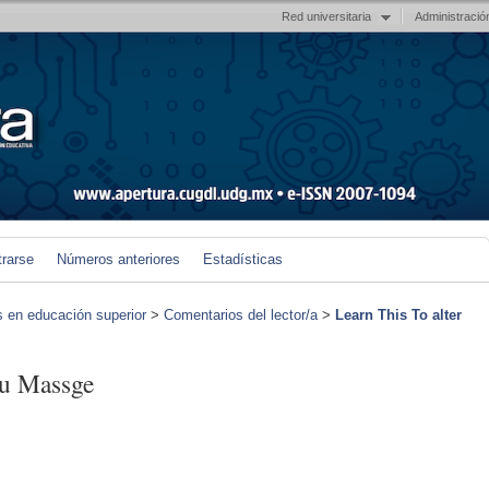
Red universitaria
Administració
trarse
Números anteriores
Estadísticas
s en educación superior
>
Comentarios del lector/a
>
Learn This To alter
ou Massge