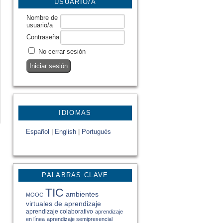
USUARIO/A
Nombre de
usuario/a
Contraseña
No cerrar sesión
IDIOMAS
Español
|
English
|
Portugués
PALABRAS CLAVE
TIC
ambientes
MOOC
virtuales de aprendizaje
aprendizaje colaborativo
aprendizaje
en línea
aprendizaje semipresencial