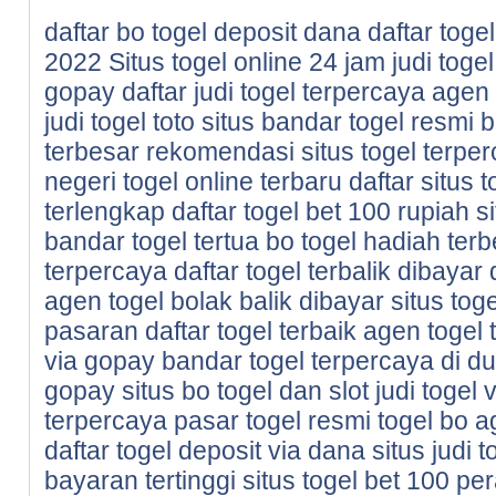
daftar bo togel deposit dana
daftar toge
2022
Situs togel online 24 jam
judi toge
gopay
daftar judi togel terpercaya
agen 
judi togel toto
situs bandar togel resmi
b
terbesar
rekomendasi situs togel terpe
negeri
togel online terbaru
daftar situs 
terlengkap
daftar togel bet 100 rupiah
s
bandar togel tertua
bo togel hadiah ter
terpercaya
daftar togel terbalik dibayar
agen togel bolak balik dibayar
situs tog
pasaran
daftar togel terbaik
agen togel 
via gopay
bandar togel terpercaya di du
gopay
situs bo togel dan slot
judi togel 
terpercaya
pasar togel resmi
togel bo
a
daftar togel deposit via dana
situs judi 
bayaran tertinggi
situs togel bet 100 pe