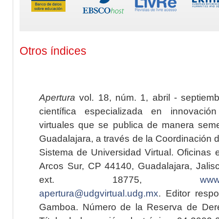
Otros índices
Apertura
vol. 18, núm. 1, abril - septiem
científica especializada en innovaci
virtuales que se publica de manera seme
Guadalajara, a través de la Coordinación 
Sistema de Universidad Virtual. Oficinas 
Arcos Sur, CP 44140, Guadalajara, Jalisc
ext. 18775,
www.
apertura@udgvirtual.udg.mx
. Editor resp
Gamboa. Número de la Reserva de Dere