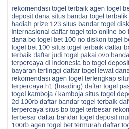
rekomendasi togel terbaik
agen togel b
deposit dana
situs bandar togel terbalik
hadiah prize 123
situs bandar togel dis
internasional
daftar togel toto online
bo 
dana
bo togel bet 100 no diskon
togel b
togel bet 100
situs togel terbaik
daftar b
terbaik
daftar judi togel pakai ovo
bandar
terpercaya di indonesia
bo togel deposi
bayaran tertinggi
daftar togel lewat dan
rekomendasi agen togel terlengkap
sit
terpercaya h1 (heading)
daftar togel p
togel kamboja / kamboja
situs togel de
2d 100rb
daftar bandar togel terbaik
daf
terpercaya
situs bo togel terbesar
rekom
terbesar
daftar bandar togel deposit mu
100rb
agen togel bet termurah
daftar to