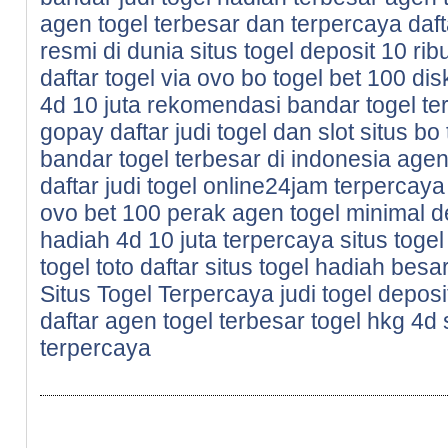
agen togel terbesar dan terpercaya
daft
resmi di dunia
situs togel deposit 10 rib
daftar togel via ovo
bo togel bet 100 di
4d 10 juta
rekomendasi bandar togel te
gopay
daftar judi togel dan slot
situs bo
bandar togel terbesar di indonesia
agen
daftar judi togel online24jam terpercay
ovo bet 100 perak
agen togel minimal d
hadiah 4d 10 juta terpercaya
situs togel
togel toto
daftar situs togel hadiah besa
Situs Togel Terpercaya
judi togel deposi
daftar agen togel terbesar
togel hkg 4d
terpercaya