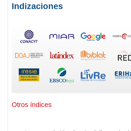
Indizaciones
Otros índices