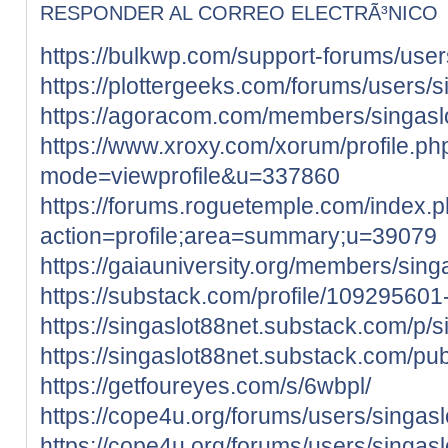
RESPONDER AL CORREO ELECTRÃ³NICO
https://bulkwp.com/support-forums/user
https://plottergeeks.com/forums/users/s
https://agoracom.com/members/singasl
https://www.xroxy.com/xorum/profile.ph
mode=viewprofile&u=337860
https://forums.roguetemple.com/index.
action=profile;area=summary;u=39079
https://gaiauniversity.org/members/singa
https://substack.com/profile/109295601
https://singaslot88net.substack.com/p/s
https://singaslot88net.substack.com/pub
https://getfoureyes.com/s/6wbpl/
https://cope4u.org/forums/users/singasl
https://cope4u.org/forums/users/singasl