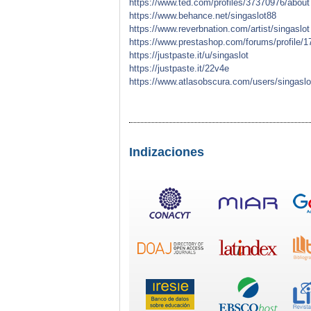
https://www.ted.com/profiles/37370976/about
https://www.behance.net/singaslot88
https://www.reverbnation.com/artist/singaslot
https://www.prestashop.com/forums/profile/1
https://justpaste.it/u/singaslot
https://justpaste.it/22v4e
https://www.atlasobscura.com/users/singaslo
Indizaciones