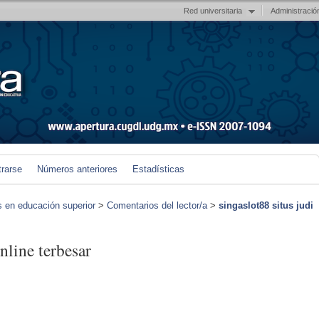
Red universitaria
Administració
trarse
Números anteriores
Estadísticas
s en educación superior
>
Comentarios del lector/a
>
singaslot88 situs judi
online terbesar