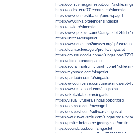
https://comicvine.gamespot.com/profile/singa
https://codex.core77.com/users/singaslot
https://www.domestika.org/en/otwpage1
https://www.kiva.org/lender/singaslot
https://tawk.to/singaslot
https://www.pexels.com/@singa-slot-2881747
https://linktr.ee/singaslot
https://www.question2answer.org/qa/user/sin
https://learn.acloud.guru/profile/singaslot
https://groups.google.com/g/singaslot/c/TZ
https://slides.com/singaslot
https://social.msdn.microsoft.com/Profile/sin
https://myspace.com/singaslot
https://pastebin.com/u/singaslot
https://www.universe.com/users/singa-slot-
https://www.mixcloud.com/singaslot/
https://sketchfab.com/singaslot
https://visual.ly/users/singaslot/portfolio
https://devpost.com/otwpage1
https://devpost.com/software/singaslot
https://www.awwwards.com/singaslot/favorit
https://profile.hatena.ne.jp/singaslot/profile
https://soundcloud.com/singaslot