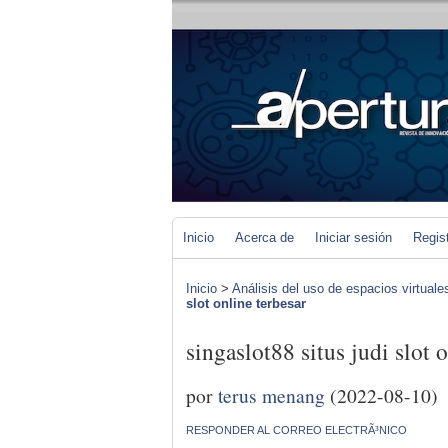
Inicio
Acerca de
Iniciar sesión
Regis
Inicio
>
Análisis del uso de espacios virtuale
slot online terbesar
singaslot88 situs judi slot 
por
terus menang
(2022-08-10)
RESPONDER AL CORREO ELECTRÃ³NICO